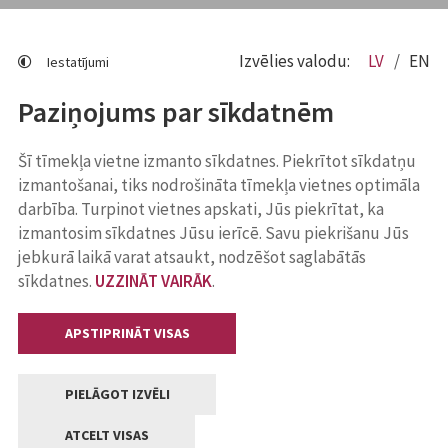
Izvēlies valodu:
LV
EN
Iestatījumi
Paziņojums par sīkdatnēm
Šī tīmekļa vietne izmanto sīkdatnes. Piekrītot sīkdatņu
izmantošanai, tiks nodrošināta tīmekļa vietnes optimāla
darbība. Turpinot vietnes apskati, Jūs piekrītat, ka
izmantosim sīkdatnes Jūsu ierīcē. Savu piekrišanu Jūs
jebkurā laikā varat atsaukt, nodzēšot saglabātās
sīkdatnes.
UZZINĀT VAIRĀK
.
APSTIPRINĀT VISAS
PIELĀGOT IZVĒLI
ATCELT VISAS