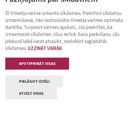
Šī tīmekļa vietne izmanto sīkdatnes. Piekrītot sīkdatņu
izmantošanai, tiks nodrošināta tīmekļa vietnes optimāla
darbība. Turpinot vietnes apskati, Jūs piekrītat, ka
izmantosim sīkdatnes Jūsu ierīcē. Savu piekrišanu Jūs
jebkurā laikā varat atsaukt, nodzēšot saglabātās
sīkdatnes.
UZZINĀT VAIRĀK
.
APSTIPRINĀT VISAS
PIELĀGOT IZVĒLI
ATCELT VISAS