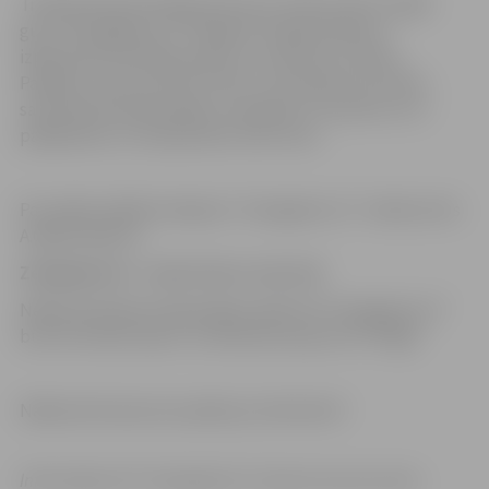
Trešā perioda pirmajā pusē savus trešos vārtus spēlē
guva “Zemgale/LLU” hokejists A.Ogorodņikovs,
izpelnoties skatītāju prieku un cepures uz ledus.
Panākot uzvaru par HK “Lido” ar rezultātu 4:2, ledus
saimnieki deviņās spēlēs ir sakrājuši 17 punktus un ir
pakāpušies uz čempionāta trešo vietu.
Par spēles labāko hokejistu “Zemgale/LLU” rindās atzīts
A.Ogorodņikovs.
Zemgale/LLU – Lido 4:2 (1:1; 2:0; 1:0)
Nākamā Optibet hokeja līgas spēle HK “Zemgale/LLU”
būs 20. oktobrī plkst. 13 izbraukumā pret HS “Rīga”.
Nākamā izbraukuma spēle jau 20.oktobrī!
Informācija: HK “Zemgale/LLU”, Sporta servisa centrs