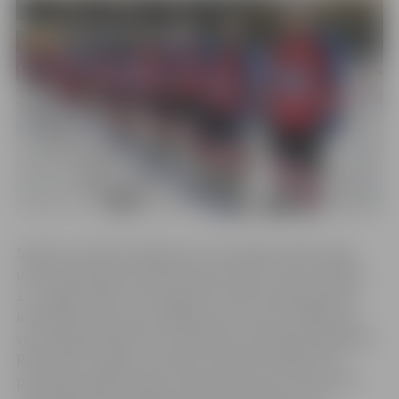
Spēles rezultātu atklāja viesi, kad spēles 38.sekundē
uzbrucējs Ričards Kondrats guva pirmos vārtus (Nr.86) –
1:0. Jelgavniekiem četrpadsmit minūtes bija jāpavada
iedzinēju lomā, jo pat spēlējot divas reizes vairākumā,
viņi nespēja ieraidīt ripu rīdzinieku vārtsarga Kārļa Reiņa
Riba vārtos. Spēles rezultātu izlīdzināt izdevās vien
piecpadsmitajā minūtē, kad pēc ātra pretuzbrukuma