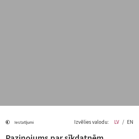
Izvēlies valodu:
LV
EN
Iestatījumi
Paziņojums par sīkdatnēm