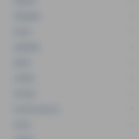
PASĀKUMI
PAŠVALDĪBA
PILSĒTA
SABIEDRĪBA
ĢIMENE
JAUNIEŠI
SATIKSME
SOCIĀLAIS ATBALSTS
SPORTS