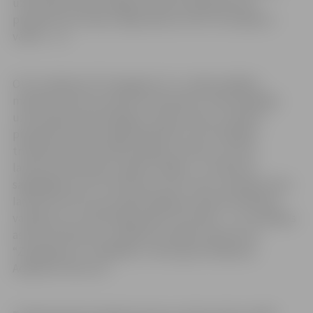
uzbrucējs Rustams Begovs (Nr.9) izdarīja precīzu
piespēli, bet Artjoms Ogordņikovs (Nr.17) ieraidīja to
vārtos – 1:1.
Otro trešdaļu HK “Zemgale/LLU” uzsāka spēlējot
mazākumā, bet ļoti aktīvi pretiniekus zonā nospēlēja
uzbrucējs Rustams Begovs, atguva ripu un atdeva
piespēli Artjomam Ogordņikovam, kurš trešdaļas
trīspadsmitā sekundē ieraidīja to vārtos, izvirzot
laukuma saimniekus spēles vadībā – 2:1. Pārsvars
saglabājās vien trīs minūtes, jo HK “Lido” aizsargs Arslan
Iarullins (Nr.12) ceturtajā trešdaļas minūtē izmantoja
vairākumu un izlīdzināja spēles rezultātu – 2:2. Trešdaļas
astotā minūtē savu vairākumu spēja izmantot HK
“Zemgale/LLU” spēlētāji –vārtus guva Vladislavs
Adeļsons (Nr.22) 3:2.