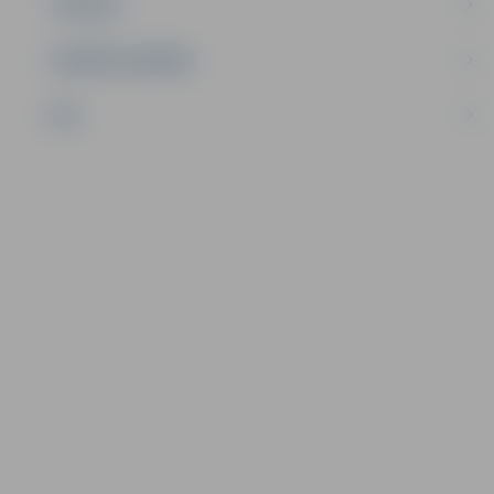
TŪRISMS
UZŅĒMĒJDARBĪBA
NVO