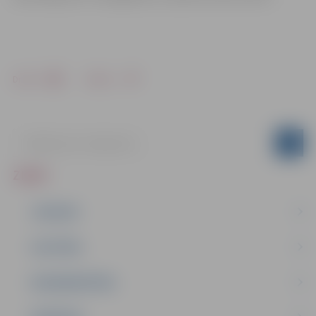
Drukāt
Dalīties
ZIŅAS
JAUNUMI
IZGLĪTĪBA
NODARBINĀTĪBA