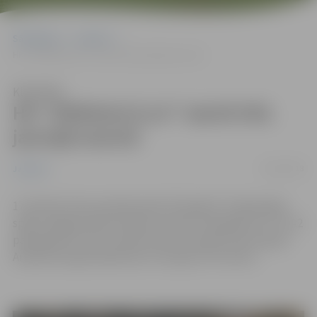
Sākumlapa
Jaunumi
HK “ZEMGALE/LLU” startē OHL jaunajā sezonā
Klausīties
HK “ZEMGALE/LLU” startē OHL
jaunajā sezonā
18/10/2018
Jaunumi
17.oktobrī tika aizvadīta devītā “Optibet” hokeja līgas
spēle Jelgavas ledus hallē, kurā HK “Zemgale/LLU” ar 4:2
pārspēja HK “Lido”, pateicoties komandas uzbrucējam
Artjomam Ogorodņikovam, kurš guva trīs vārtus.