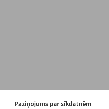
Paziņojums par sīkdatnēm