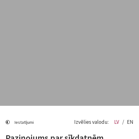
Izvēlies valodu:
LV
EN
Iestatījumi
Paziņojums par sīkdatnēm