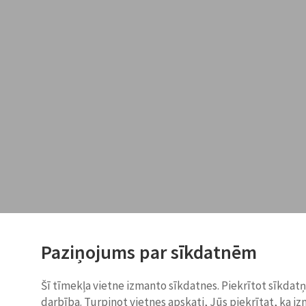
Paziņojums par sīkdatnēm
Šī tīmekļa vietne izmanto sīkdatnes. Piekrītot sīkdat
darbība. Turpinot vietnes apskati, Jūs piekrītat, ka i