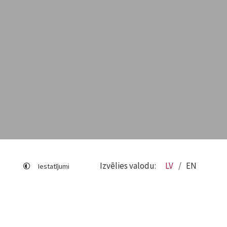
Izvēlies valodu:
LV
EN
Iestatījumi