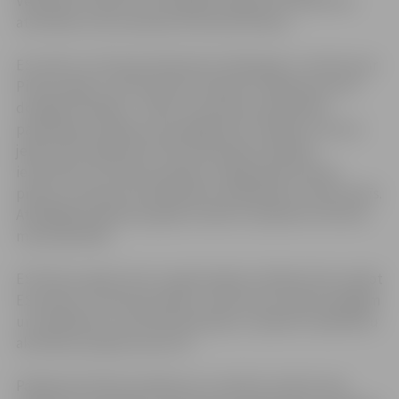
Vēstnieku skaitā ir arī Zemgales reģiona Kompetenču
attīstības centra direktore Sarmīte Vīksna.
ES valstis un Eiropas Parlaments 2013.gadu ir noteicis par
Pilsoņu gadu, lai stiprinātu eiropiešu zināšanas par ES
dotajām tiesībām – sākot no pavisam praktiskām
patērētāju tiesībām vai iespējai brīvi strādāt un dzīvot
jebkurā ES dalībvalstī līdz politiskām tiesībām
iesaistīties ES līmeņa parakstu vākšanā jeb Eiropas
pilsoņu iniciatīvā vai piedalīties vēlēšanās arī citās valstīs.
Atbildīgā iestāde par gada norisēm Latvijā būs Kultūras
ministrija (KM).
ES Pilsoņu gada viens no galvenajiem mērķiem būs veidot
ES pilsoņu, tostarp jauniešu, izpratni par savām iespējām
un tiesībām ES, veicināt diskusijas un padarīt sabiedrību
aktīvāku jautājumos par ES.
Pašlaik pēc KM ierosinājuma ir izveidots atvērta tipa