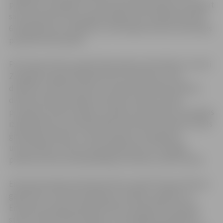
pasākumu kalendārs, kurā ikviena organizācija var iekļaut
savus Eiropas Pilsoņu gada pasākumus. Kopā paredzēts
61 dažādu jomu pasākums, informēja Kultūras ministrijas
pārstāvis Ēriks Ajusks.
Par Eiropas Pilsoņu gada labas gribas vēstniekiem iecelti
Zemgales reģiona Kompetenču attīstības centra
direktore Sarmīte Vīksna, Latvijas Pilsoniskas Alianses
direktore Rasma Pīpiķe, Eiropas Kustības Latvijā
prezidents Andris Gobiņš, Latvijas Lielo pilsētu asociācijas
izpilddirektora vietnieks Māris Kučinskis Valmieras Valsts
ģimnāzijas direktors Jānis Zemļickis, Daugavpils
universitātes rektors Arvīds Barševskis un Liepājas
pilsētas domes priekšsēdētāja vietnieks Gunārs Ansiņš.
Eiropas Komisijas pārstāvniecība Latvijā “Eiropas Pilsoņa
gada 2013” ietvaros ieplānojusi vairākus pasākumus.
Eiropas Komisijas pārstāvniecība Latvijā veiks aptauju
starp Latvijas iedzīvotājiem, kurā mēģinās noskaidrot,