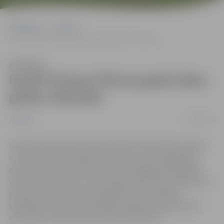
Sākumlapa
Jaunumi
Iecelti Eiropas Pilsoņa gada labas gribas vēstnieki
Klausīties
Iecelti Eiropas Pilsoņa gada labas
gribas vēstnieki
19/03/2013
Jaunumi
Uzsākot “Eiropas Pilsoņu gada 2013” aktivitātes Latvijā
un vienlaikus atzīmējot arī Starptautisko patērētāju
dienu, iecelti septiņi Eiropas Pilsoņa gada labas gribas
vēstnieki Latvijā, kuri visos reģionos dalīsies pieredzē un
popularizēs Eiropas Savienības pilsoņu tiesības.
Vēstnieku skaitā ir arī Zemgales reģiona Kompetenču
attīstības centra direktore Sarmīte Vīksna.