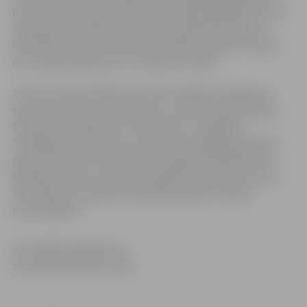
par ko viņi jūtas lepni Latvijā un Eiropā, tādējādi veicinot
Latvijas iedzīvotāju lepnumu par piederību Eiropas
identitātei. Tāpat norisināsies vairāku pasākumu sērija
par Latvijas pienesumu un saikni ar Eiropu.
Tiks rīkotas arī skolēnu vizītes ES mājā un tiešsaistes
skolēnu konkurss “Es debates” par Pilsoņu gada tēmu.
Savukārt, sadarbībā ar “Lattelecom” projektā
“Pieslēdzies Latvija” tiks veicināti jau pagājušā Eiropas
gada “Aktīvas vecumdienas un paaudžu solidaritāte”
aizsāktie mērķi, turpinot to šī gada kontekstā. Iecerēti
vēl vairāki citi pasākumi dažādu paaudžu Latvijas
iedzīvotājiem.
Informāciju sagatavoja
EK pārstāvniecība Latvijā