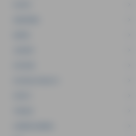
PILSĒTA
SABIEDRĪBA
ĢIMENE
JAUNIEŠI
SATIKSME
SOCIĀLAIS ATBALSTS
SPORTS
TŪRISMS
UZŅĒMĒJDARBĪBA