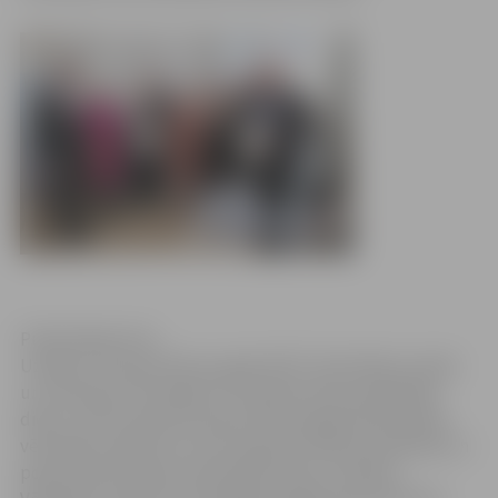
Publicitātes foto
Uzsākot “Eiropas Pilsoņu gada 2013” aktivitātes Latvijā
un vienlaikus atzīmējot arī Starptautisko patērētāju
dienu, iecelti septiņi Eiropas Pilsoņa gada labas gribas
vēstnieki Latvijā, kuri visos reģionos dalīsies pieredzē un
popularizēs Eiropas Savienības pilsoņu tiesības.