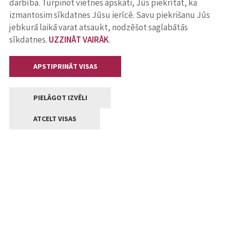
darbība. Turpinot vietnes apskati, Jūs piekrītat, ka
izmantosim sīkdatnes Jūsu ierīcē. Savu piekrišanu Jūs
jebkurā laikā varat atsaukt, nodzēšot saglabātās
sīkdatnes.
UZZINĀT VAIRĀK
.
APSTIPRINĀT VISAS
PIELĀGOT IZVĒLI
ATCELT VISAS
Kontakti