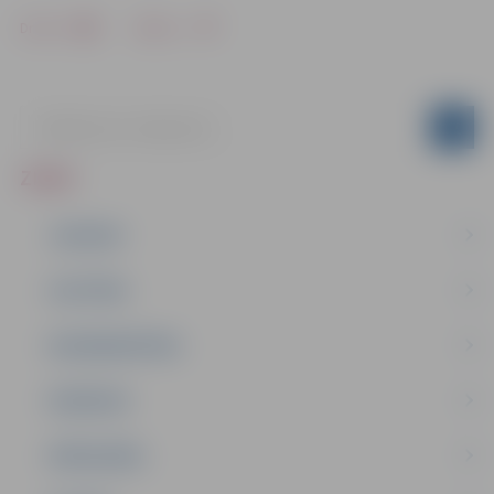
Drukāt
Dalīties
ZIŅAS
JAUNUMI
IZGLĪTĪBA
NODARBINĀTĪBA
PASĀKUMI
PAŠVALDĪBA