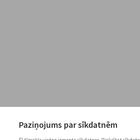
Paziņojums par sīkdatnēm