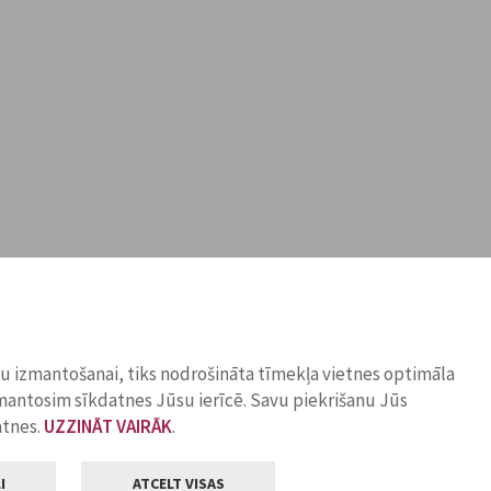
ņu izmantošanai, tiks nodrošināta tīmekļa vietnes optimāla
zmantosim sīkdatnes Jūsu ierīcē. Savu piekrišanu Jūs
atnes.
UZZINĀT VAIRĀK
.
I
ATCELT VISAS