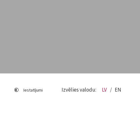
Izvēlies valodu:
LV
EN
Iestatījumi