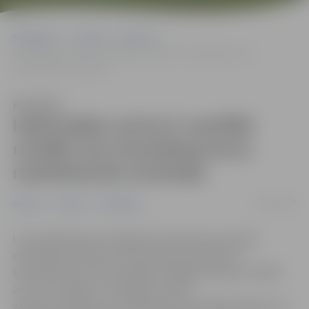
Sākumlapa
Jaunumi
Ģimene
Iedzīvotājus aicina E-veselībā norādīt savu kontaktpersonu
neatliekamās situācijās
Klausīties
Iedzīvotājus aicina E-veselībā
norādīt savu kontaktpersonu
neatliekamās situācijās
25/07/2024
Ģimene
Jaunumi
Sabiedrība
Lai neatliekamās situācijās ārstniecības personām
nodrošinātu piekļuvi informācijai par pacienta
kontaktpersonu, Nacionālais veselības dienests (NVD)
aicina to norādīt E-veselības portālā
www.eveseliba.gov.lv. Gadījumā, ja kontaktpersona jau ir