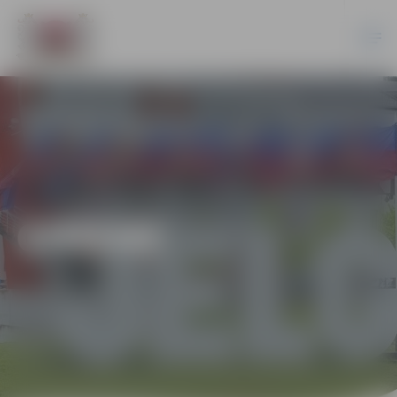
ĢIMENE