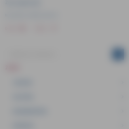
Ziņu sagatavoja
Nacionālais veselības dienests
Drukāt
Dalīties
ZIŅAS
JAUNUMI
IZGLĪTĪBA
NODARBINĀTĪBA
PASĀKUMI