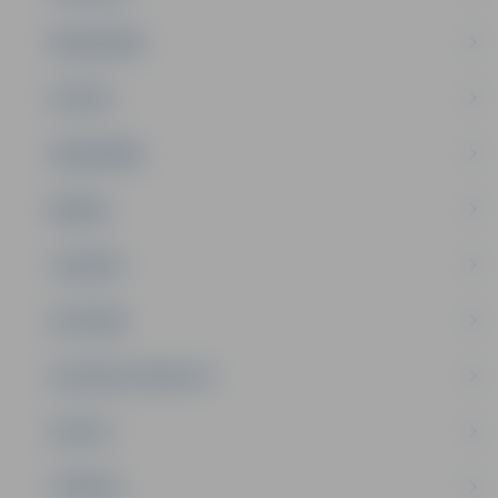
PAŠVALDĪBA
PILSĒTA
SABIEDRĪBA
ĢIMENE
JAUNIEŠI
SATIKSME
SOCIĀLAIS ATBALSTS
SPORTS
TŪRISMS