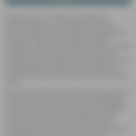
Kontaktpersonu var norādīt, autentificējoties
www.eveseliba.gov.lv. Par kontaktpersonu var kļūt
jebkura uzticības persona. Portālā www.eveseliba.gov.lv
var autentificēties ar kādu no drošiem piekļuves
līdzekļiem – mobilo lietotni “eParaksts mobile”, personas
apliecību (eID karti) vai mobilo lietotni “Smart-ID”.
Kontaktpersonu informācija ir jānorāda sadaļas “Personas
dati” apakšsadaļā “Kontaktpersonas”. Gadījumā, ja
norādītā informācija vairs nav aktuāla, tad to ir iespējams
mainīt.
Minētā informācija ir būtiska kritiskās situācijās, notiekot
nelaimei. Piemēram, ja pēc ceļu satiksmes negadījuma,
infarkta, insulta vai cita notikuma cilvēks tiek nogādāts
ārstniecības iestādē un ir bezsamaņā vai ļoti smagā
stāvoklī, pacientam pašam nav iespējas informēt
tuviniekus par savu atrašanās vietu un veselības stāvokli.