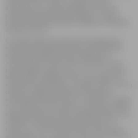
Tāpat šādā brīdī arī ārstam ir sarežģīti precizēt
informāciju, kas ir svarīga savlaicīgas un pacientam
piemērotākās ārstēšanas nodrošināšanai – ziņas par
pacienta hroniskajām slimībām, alergēniem, lietotajiem
medikamentiem u.c.
E-veselībā norādīto informāciju par kontaktpersonu
nepieciešamības gadījumā izmanto arī Neatliekamās
medicīniskās palīdzības dienests (NMPD), kas ir
izveidojis īpašu informatīvo tālruni 67337750, uz kuru
zvanot iespējams saņemt ziņas, vai un uz kuru slimnīcu
NMPD mediķi ir nogādājusi cietušo. Taču svarīgi zināt –
apstiprināt izsaukuma faktu un norādīt slimnīcu, uz kuru
cietušais ir nogādāts, NMPD drīkst tikai pacienta
noteiktajām kontaktpersonām, kas norādītas E-veselībā.
Tas ir drošības solis, lai izvairītos no situācijām, kad kāds
mēģina iegūt šādu informāciju negodīgos nolūkos vai aiz
ziņkārības. Informācija par pacienta veselību ir ļoti
sensitīva un ar likumu īpaši aizsargāta. Pa tālruni nevar
pārliecināties, kas ir zvanītājs un, vai pacients vēlētos, lai