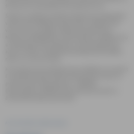
šī persona uzzina jebkādu informāciju par viņu.
Šobrīd E-veselības portālā kontaktpersonas reģistrējuši
vairāk nekā 176 000 iedzīvotāju. Kāds ir izvēlējies tikai
vienu, bet cits norādījis vairākas kontaktpersonas.
Nepilnos 116 000 gadījumu iedzīvotāji nav norādījuši savu
un kontaktpersonas radniecību. Savukārt gadījumos,
kad tā ir minēta, visbiežāk kā kontaktpersona norādīta
māte, vīrs, sieva vai meita.
Konsultāciju par kontaktpersonas norādīšanu var saņemt
E-veselības lietotāju Atbalsta dienestā katru dienu no
pulksten 8 līdz 20 pa tālruņiem – 67803300
(iedzīvotājiem), 67803301 (ārstniecības personām un
ārstniecības atbalsta personām).
Foto: Nacionālais veselības dienests