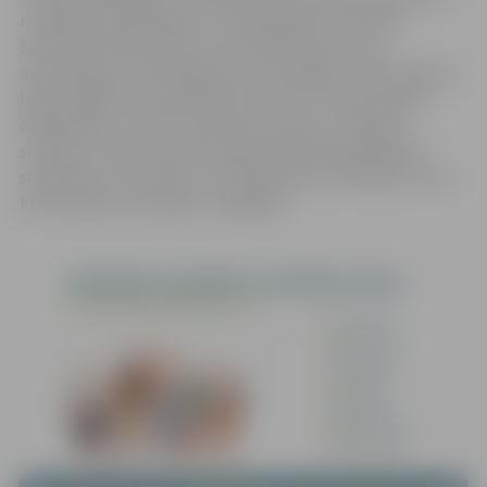
norādīta, pārliecināties, vai tā joprojām ir aktuāla.
Savukārt iedzīvotāji, kuri neizmanto internetu,
informāciju par kontaktpersonu kārtējās vizītes laikā var
lūgt norādīt savam ģimenes ārstam vai citam prakses
darbiniekam, kuram ir piekļuve valsts E-veselības
sistēmai. Tas ļaus ārstiem nepieciešamības gadījumā
sazināties ar tuvinieku, lai informētu par notikušo un to,
kurā slimnīcā cietušais ir nogādāts.