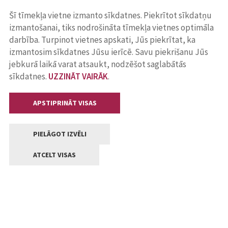
Šī tīmekļa vietne izmanto sīkdatnes. Piekrītot sīkdatņu
izmantošanai, tiks nodrošināta tīmekļa vietnes optimāla
darbība. Turpinot vietnes apskati, Jūs piekrītat, ka
izmantosim sīkdatnes Jūsu ierīcē. Savu piekrišanu Jūs
jebkurā laikā varat atsaukt, nodzēšot saglabātās
sīkdatnes.
UZZINĀT VAIRĀK
.
APSTIPRINĀT VISAS
PIELĀGOT IZVĒLI
ATCELT VISAS