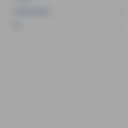
UZŅĒMĒJDARBĪBA
NVO