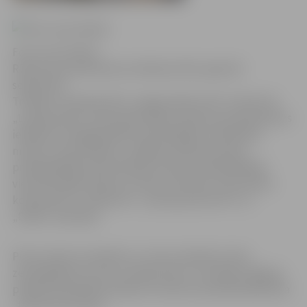
Foto: Ivars Veiliņš
Rūpnīcas pamatakmens ielikšana 2011. gada 28.
septembrī
Trešdien, 28.septembrī, Langervaldes ielā 7 notika SIA
„Latvijas piens” piena pārstrādes rūpnīcas pamatakmens
ielikšana. Svinīgā pasākumā piedalījās zemkopības
ministrs Jānis Dūklavs, Jelgavas pilsētas domes
priekšsēdētājs Andris Rāviņš, domes priekšsēdētāja
vietnieki Aigars Rublis un Vilis Ļevčenoks, kā arī piena
kooperatīvu „Trikāta KS”, „Piena partneri KS” un
„Dzēse” pārstāvji.
Piena rūpnīca atradīsies uz četrus hektārus liela
zemesgabala, ko SIA „Latvijas Piens” iznomāja Jelgavas
pilsētas pašvaldība. Rūpnīcu būvēs komandītsabiedrība
„UB konstrukcijas”.