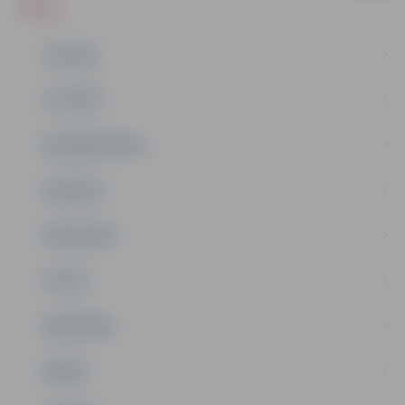
ZIŅAS
JAUNUMI
IZGLĪTĪBA
NODARBINĀTĪBA
PASĀKUMI
PAŠVALDĪBA
PILSĒTA
SABIEDRĪBA
ĢIMENE