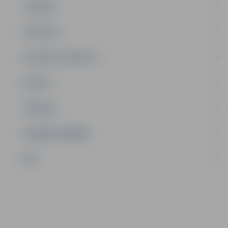
JAUNIEŠI
SATIKSME
SOCIĀLAIS ATBALSTS
SPORTS
TŪRISMS
UZŅĒMĒJDARBĪBA
NVO