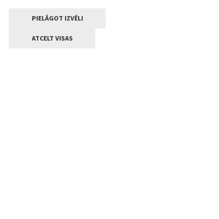
PIELĀGOT IZVĒLI
ATCELT VISAS
Kontakti
Jelgavas valstpilsētas pašvaldība
Lielā iela 11, Jelgava, LV-3001
+371 63005522
pasts@jelgava.lv