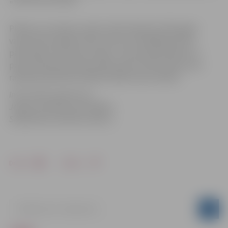
Plānots, ka rūpnīca varētu sākt darboties 2012.gada
vasarā. Pēc jaudām tā būs viena no lielākajām piena
pārstrādes rūpnīcām Latvijā – piena pieņemšanas un
pasterizācijas jauda būs 250 tonnas vienā maiņā, sieru
ražošanas jauda būs 500 līdz 600 tonnas mēnesī.
Informācija sagatavota
Jelgavas pilsētas pašvaldības
Sabiedrisko attiecību sektorā
Drukāt
Dalīties