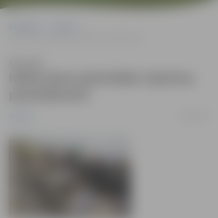
Sākumlapa
Jaunumi
Ieliek piena pārstrādes rūpnīcas pamatakmeni
Klausīties
Ieliek piena pārstrādes rūpnīcas
pamatakmeni
28/09/2011
Jaunumi