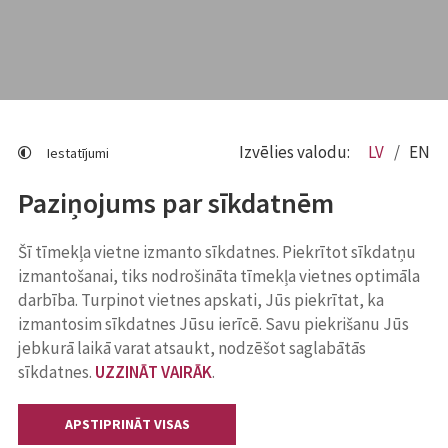
Izvēlies valodu:
LV
EN
Iestatījumi
Paziņojums par sīkdatnēm
Šī tīmekļa vietne izmanto sīkdatnes. Piekrītot sīkdatņu
izmantošanai, tiks nodrošināta tīmekļa vietnes optimāla
darbība. Turpinot vietnes apskati, Jūs piekrītat, ka
izmantosim sīkdatnes Jūsu ierīcē. Savu piekrišanu Jūs
jebkurā laikā varat atsaukt, nodzēšot saglabātās
sīkdatnes.
UZZINĀT VAIRĀK
.
APSTIPRINĀT VISAS