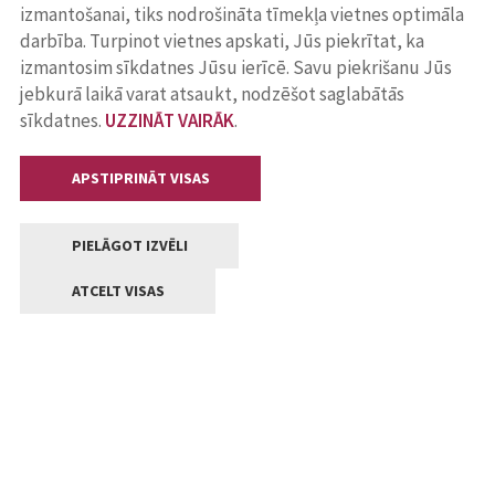
izmantošanai, tiks nodrošināta tīmekļa vietnes optimāla
darbība. Turpinot vietnes apskati, Jūs piekrītat, ka
izmantosim sīkdatnes Jūsu ierīcē. Savu piekrišanu Jūs
jebkurā laikā varat atsaukt, nodzēšot saglabātās
sīkdatnes.
UZZINĀT VAIRĀK
.
APSTIPRINĀT VISAS
PIELĀGOT IZVĒLI
ATCELT VISAS