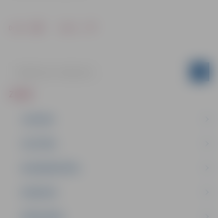
Drukāt
Dalīties
ZIŅAS
JAUNUMI
IZGLĪTĪBA
NODARBINĀTĪBA
PASĀKUMI
PAŠVALDĪBA