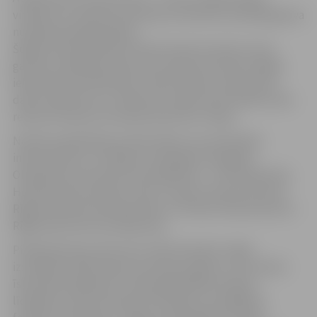
virskārta un sakopta teritorija, lai iela būtu pilnībā gatava
nodošanai ekspluatācijā.
Šogad notiks Brīvības bulvāra rekonstrukcija 1,5 km
garumā, Lāčplēša ielas posma rekonstrukcija no Rīgas
ielas līdz Kronvalda ielai, notiek Ziediņu ceļa izbūve,
darbi Satiksmes un Traktoristu ielās, kā arī Ganību ielas
rekonstrukcija no Atmodas ielas līdz 1.līnijai.
Notiek projektēšanas darbi ielām, kas nodrošinās
infrastruktūru un piekļuvi topošajam Zemgales
Olimpiskā centra sporta kompleksam – Kronvalda ielai,
Helmaņa ielai, Akmeņu ielas, Pumpura ielas posmā no
Rīgas ielas līdz Helmaņa ielai un Strazdu ielas posmā no
Rīgas ielas līdz Kronvalda ielai.
Pilsētā daudzas ielas vēl ir sliktā stāvoklī, tāpēc
izstrādāti vairāki rekonstrukcijas projekti, cerot darbu
īstenošanai ieguldīt ne tikai pašvaldības finanšu
līdzekļus, bet arī piesaistīt līdzekļus no dažādiem