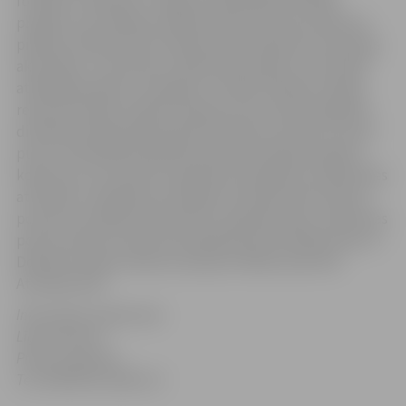
fondiem. Piemēram, Jelgavas pašvaldība iesniegs
projektu par Dobeles šosejas rekonstrukciju posmā no
pilsētas robežas līdz Atmodas ielai Satiksmes ministrijas
aktivitātes „Tranzītielu sakārtošana pilsētu teritorijās”
atklātajā projektu iesniegumu atlasē. Dobeles šosejas
rekonstrukcijas projekts tapa jau pirms diviem gadiem,
diemžēl netika apstiprināta tās rekonstrukcija no valsts
puses. Pašvaldība piedalās Eiropas Komisijas projektu
konkursos, lai saņemtu papildus finansējumu pilsētvides
attīstībai. Tiek gatavoti projekti Atmodas ielas izbūvei
posmā no Dobeles šosejas līdz Lapskalna ielai, Lielās ielas
posma rekonstrukcija no Dambja ielas līdz Māras ielai un
Dobeles šosejas rekonstrukcijai no Māras ielas līdz
Atmodas ielai.
Informāciju sagatavoja
Līga Klismeta
Preses sekretāre
Tel. 63005558, 28821112