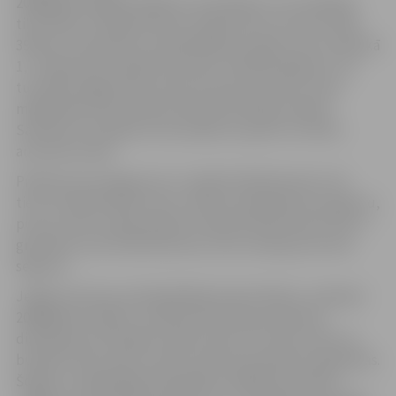
2008.gadā Jelgavas 368 ielu renovācijai un uzturēšanai
tiks izlietoti vairāk kā deviņi miljoni latu. No tiem 5 654
395 lati ir paredzēti no pašvaldības budžeta, bet vairāk kā
1,7 miljoni latu piešķirti kā valsts mērķfinansējums, lai
turpinātu Rīgas ielas rekonstrukciju posmā no Loka
maģistrāles līdz pilsētas administratīvajai robežai.
Savukārt 1,8 miljonus latu plānots saņemt no Valsts
autoceļu fonda.
Pilsētas ielu kopgarums ir vairāk kā 263 kilometri. No
tiem 113,05 kilometri ielu ir klāti ar asfaltbetona segumu,
puse no tām ir labā stāvoklī. Vairāk kā 92 kilometri ielu ir
grantētas, bet 55,45 kilometrus ielu veido grunts bez
seguma.
Jelgavas Domes priekšsēdētājs Andris Rāviņš: „Veidojot
2008.gada budžetu, pilsētas Domē bija nopietnas
diskusijas par līdzekļu sadali vienai vai otrai nozarei un
budžets tika veidots ņemot vērā visas pilsētas vajadzības.
Šogad un nākamgad pašvaldības lielākā prioritāte ir