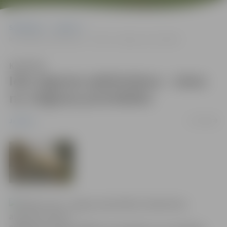
Sākumlapa
Jaunumi
Ielu seguma sakārtošana – viena no Jelgavas prioritātēm
Klausīties
Ielu seguma sakārtošana – viena
no Jelgavas prioritātēm
17/04/2008
Jaunumi