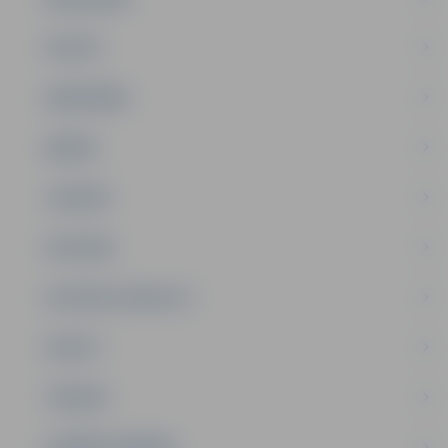
PILSĒTA
SABIEDRĪBA
ĢIMENE
JAUNIEŠI
SATIKSME
SOCIĀLAIS ATBALSTS
SPORTS
TŪRISMS
UZŅĒMĒJDARBĪBA