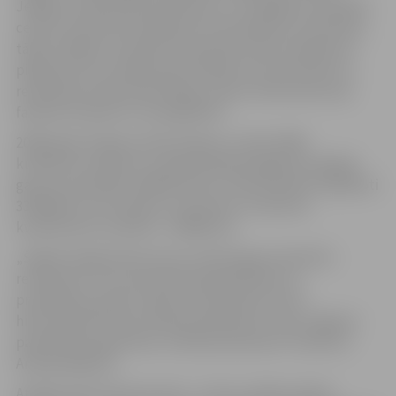
Jelgavas 4.vidusskolas piebūves un Zemgales olimpiskā
centra multifunkcionālā sporta kompleksa celtniecība,
tāpēc lielākā uzmanība tiks pievērsta šiem objektiem
piegulošo ielu sakārtošanai. Pārējo ielu būvniecība un
renovācija notiek plānveidīgi, ņemot vērā brauktuvju
faktisko stāvokli un noslogotību”.
2008. gadā Jelgavas ielām plānots uzbērt 9400
kubikmetrus grants un greiderēšanas gājiena kopīgais
garums paredzēts 2500 kilometri. Šiem darbiem ieplānoti
335400 lati, bet bedrīšu remontiem 2 tūkstošu
kvadrātmetru platībā – 429465 lati.
„Šogad rūpīgi sekosim ielu melnā seguma bedrīšu
remontiem, ielu periodiskai greiderēšanai un
profilēšanai, grants seguma uzbēršanai, kā arī
hidrotehnisko būvju apsaimniekošanai,” saka Jelgavas
pašvaldības aģentūras „Pilsētsaimniecība” direktors
Andrejs Baļčūns.
Atsākti darbi Tērvetes ielā – te tiks uzklāta asfalta