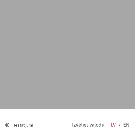
Izvēlies valodu:
LV
EN
Iestatījumi