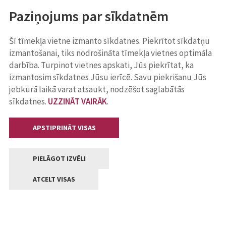
Paziņojums par sīkdatnēm
Šī tīmekļa vietne izmanto sīkdatnes. Piekrītot sīkdatņu
izmantošanai, tiks nodrošināta tīmekļa vietnes optimāla
darbība. Turpinot vietnes apskati, Jūs piekrītat, ka
izmantosim sīkdatnes Jūsu ierīcē. Savu piekrišanu Jūs
jebkurā laikā varat atsaukt, nodzēšot saglabātās
sīkdatnes.
UZZINĀT VAIRĀK
.
APSTIPRINĀT VISAS
PIELĀGOT IZVĒLI
ATCELT VISAS