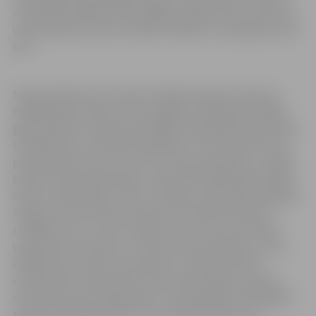
veiksmīgi strādājis arī pasteļglezniecībā. Abus meistarus
vieno patiesums, jūtu dziļums mākslā un prasīgums pret
sevi.
Muzeja direktores vietniece Marija Kaupere vērtē, ka
mākslinieki pa dzīves tiltu ir gājuši, pamatīgi strādājot
glezniecībā un tikpat pamatīgi tā sauktajā maizes darbā.
Lai kādi būtu viņu darba pienākumi, tie tika veikti izcili
profesionāli. Ne viens, ne otrs necieta paviršību, strādāt
kopā ar viņiem bija viegli un droši. Abi mākslinieki mīlēja
dzīvi un līdzcilvēkus, taču sirdī liela vieta allaž piederēja
mākslai. Gan M.Stumbris, gan G.Ezernieks dzīvoja un
strādāja, esot uz tilta, vērojot dzīves norises ar plašu,
visaptverošu skatienu, nevis ejot pa ceļa maliņu, nevis
lūkojoties pa durvju spraudziņu. Latvijas kultūras
mantojumā ir palicis divu krietnu gleznotāju veikums.
Atceroties abus māksliniekus viņu jubilejās, skatītājiem
tiek dota iespēja aplūkot viņu radošās izpausmes