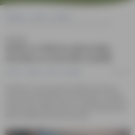
Sākumlapa
Jaunumi
Pasākumi
Ielūdz uz tikšanos gleznotāju Stumbra un Ezernieka izstādē
Klausīties
Ielūdz uz tikšanos gleznotāju
Stumbra un Ezernieka izstādē
07/03/2023
Jaunumi
Pasākumi
Pilsēta
Sabiedrība
Piektdien, 10. martā, pulksten 15 Mārča Stumbra un
Gunāra Ezernieka daiļrades cienītāji aicināti uz tikšanos
Ģederta Eliasa Jelgavas vēstures un mākslas muzejā, kur
apskatāma gleznotāju piemiņas izstāde “Pa dzīves tiltu”.
Gleznu izstāde atvērta līdz 26. martam.