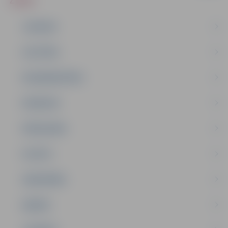
JAUNUMI
IZGLĪTĪBA
NODARBINĀTĪBA
PASĀKUMI
PAŠVALDĪBA
PILSĒTA
SABIEDRĪBA
ĢIMENE