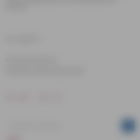
vienuviet.
Foto: Jelgava.lv
Informācija sagatavota
Sabiedrisko attiecību departamentā
Drukāt
Dalīties
ZIŅAS