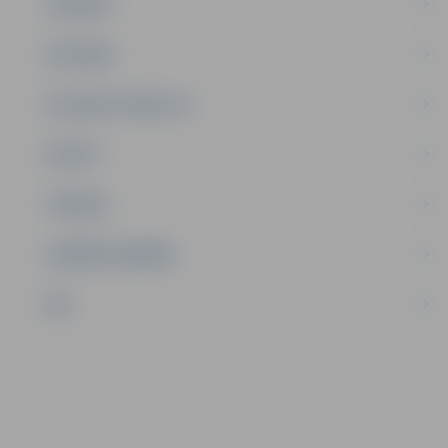
JAUNIEŠI
SATIKSME
SOCIĀLAIS ATBALSTS
SPORTS
TŪRISMS
UZŅĒMĒJDARBĪBA
NVO