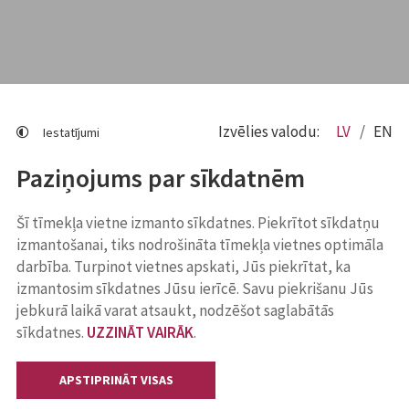
Izvēlies valodu:
LV
EN
Iestatījumi
Paziņojums par sīkdatnēm
Šī tīmekļa vietne izmanto sīkdatnes. Piekrītot sīkdatņu
izmantošanai, tiks nodrošināta tīmekļa vietnes optimāla
darbība. Turpinot vietnes apskati, Jūs piekrītat, ka
izmantosim sīkdatnes Jūsu ierīcē. Savu piekrišanu Jūs
jebkurā laikā varat atsaukt, nodzēšot saglabātās
sīkdatnes.
UZZINĀT VAIRĀK
.
APSTIPRINĀT VISAS