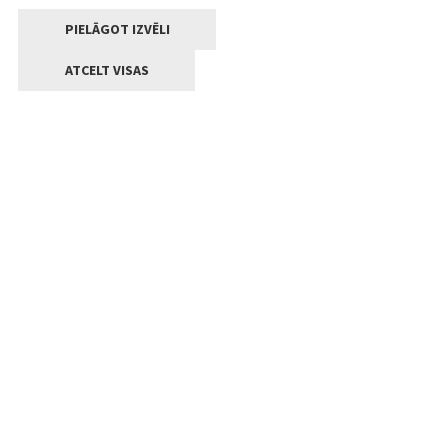
PIELĀGOT IZVĒLI
ATCELT VISAS
Kontakti
Jelgavas valstpilsētas pašvaldība
Lielā iela 11, Jelgava, LV-3001
+371 63005522
pasts@jelgava.lv
Klientu apkalpošana