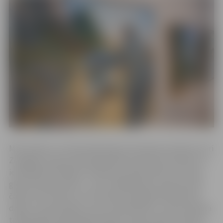
M.Stumbris un G.Ezernieks bija izcili ainavas meistari, kuri
Zemgales ainavas līdzenajā plūdumā prata ieraudzīt un
iemūžināt būtiskāko. Abi daudz pievērsušies arī citiem
glezniecības žanriem – abus māksliniekus pazīstam kā
čaklus portretistus, M.Stumbris bieži gleznojis klusās
dabas, viņam bijušas tuvas arī karikatūras. Ja G.Ezernieka
tehnika glezniecībā galvenokārt ir eļļa, tad M.Stumbris