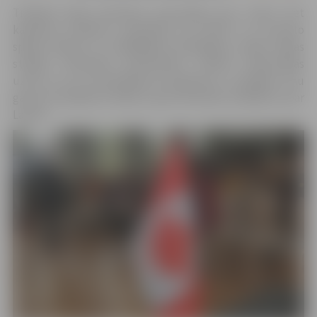
Tikšanās laikā vēstnieks prezentēja savu valsti, bet
kapteinis K.Batlers pastāstīja par NATO un bruņoto
spēku ikdienu un dažādajiem apstākļiem, kādos nākas
strādāt. Vēstnieka pamudināti, skolēni nekautrējās
uzdot arī sev interesējošus jautājumus, iztaujājot viņu
gan par kanādiešu ikdienu, gan vēstnieka redzējumu par
Latviju.