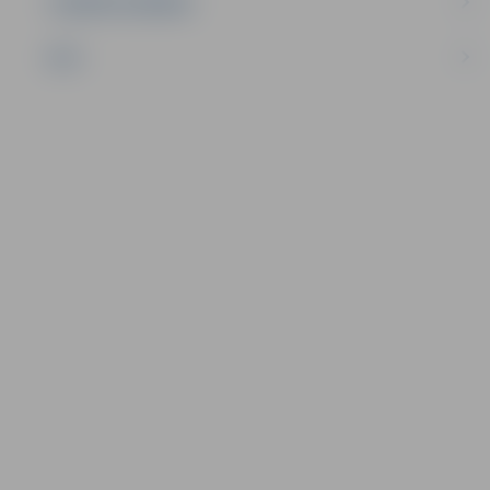
UZŅĒMĒJDARBĪBA
NVO