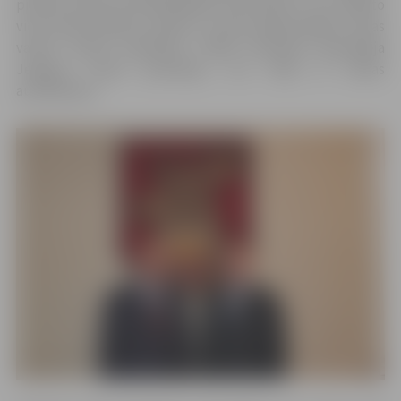
pilsētas domes priekšsēdētāju Andri Rāviņu, kurš augsto
viesi iepazīstināja ar pilsētu un pārrunāja iespējas, kurās
varētu veidot sadarbību. Vēlāk vēstnieks apmeklēja
Jelgavas Valsts ģimnāziju, kur tikās ar skolas
audzēkņiem.