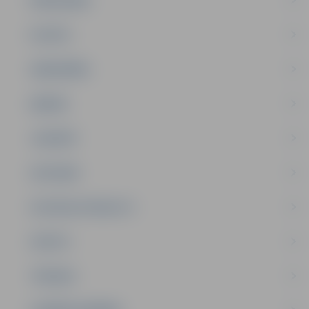
PILSĒTA
SABIEDRĪBA
ĢIMENE
JAUNIEŠI
SATIKSME
SOCIĀLAIS ATBALSTS
SPORTS
TŪRISMS