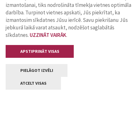
izmantošanai, tiks nodrošināta tīmekļa vietnes optimāla
darbība. Turpinot vietnes apskati, Jūs piekrītat, ka
izmantosim sīkdatnes Jūsu ierīcē. Savu piekrišanu Jūs
jebkurā laikā varat atsaukt, nodzēšot saglabātās
sīkdatnes.
UZZINĀT VAIRĀK
.
APSTIPRINĀT VISAS
PIELĀGOT IZVĒLI
ATCELT VISAS