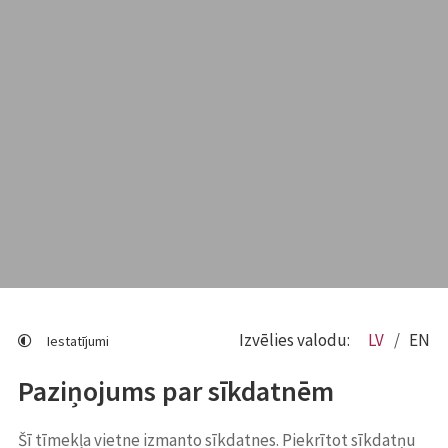
Izvēlies valodu:
LV
EN
Iestatījumi
Paziņojums par sīkdatnēm
Šī tīmekļa vietne izmanto sīkdatnes. Piekrītot sīkdatņu