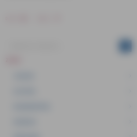
Drukāt
Dalīties
ZIŅAS
JAUNUMI
IZGLĪTĪBA
NODARBINĀTĪBA
PASĀKUMI
PAŠVALDĪBA