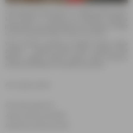
Dienas gaitā vēstnieks tikās arī ar Jelgavas Skolēnu domi,
kurā aicināja uz diskusiju par aktuāliem izglītības
jautājumiem, bet pēcpusdienā vizīti vēstnieks noslēgs
LLU, kur vēstnieks tiksies ar rektori Irinu Pilveri.
Vizītē vēstnieku pavadīja arī Kanādas Bruņoto spēku
pārstāvji – kapteinis Dereks Pižons, kapteinis Kails
Batlers, Kanādas Militārā atašeja Latvijā asistente,
seržante Žoela Beikere un kaprāle Lama Gazavi.
Foto: Jelgavas pilsēta
Informācija sagatavota
Jelgavas pilsētas pašvaldības
Sabiedrisko attiecību pārvaldē