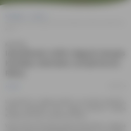
Sākumlapa
Jaunumi
Iepazīšanās vizītē Jelgavā viesojas Kanādas vēstnieks Latvijā Kevins
Rekss
Klausīties
Iepazīšanās vizītē Jelgavā viesojas
Kanādas vēstnieks Latvijā Kevins
Rekss
19/09/2019
Jaunumi
Lai iepazītos ar Jelgavas pilsētu un veicinātu sadarbību,
šodien iepazīšanās vizītē Jelgavā pirmoreiz viesojas
Kanādas vēstnieks Latvijā Kevins Rekss.
Vizītes sākumā vēstnieks pilsētas domē tikās ar Jelgavas