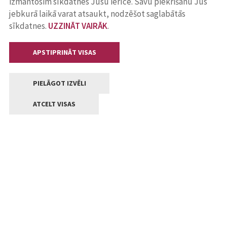
izmantosim sīkdatnes Jūsu ierīcē. Savu piekrišanu Jūs
jebkurā laikā varat atsaukt, nodzēšot saglabātās
sīkdatnes.
UZZINĀT VAIRĀK
.
APSTIPRINĀT VISAS
PIELĀGOT IZVĒLI
ATCELT VISAS
Kontakti
Jelgavas valstpilsētas pašvaldība