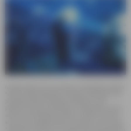
Izstādes idejas autori un iniciatori ir pašvaldības iestādes
“Kultūra” gaismotāji Kārlis Freibergs un Raitis Boss. Viņi
pandēmijas laikā, kad dažādu ierobežojumu dēļ
pasākumi nenotika, pārskatījuši un atjaunojuši kultūras
nama vēsturiskās gaismas iekārtas. Uzsākot šo procesu,
muzejs
kultūras nama pagrabā nejauši izveidojies mazs
.
“Sapratām, ka neviens cits, izņemot mūs, šos eksponātus