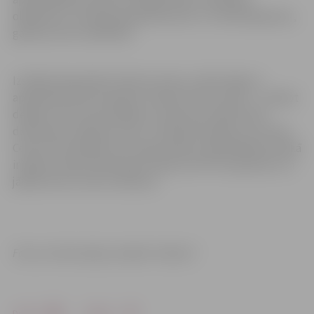
objektiem, izmantojot gaismas pulti, un redzēt gaismas,
gaismas staru atšķirības.
Izstāde eksponēta kultūras nama 2. stāva foajē un
apskatāma līdz 30. aprīlim. Ieeja kultūras namā – uzrādot
derīgu Covid-19 sertifikātu un personu apliecinošu
dokumentu. Bērniem līdz 17 (ieskaitot) gadu vecumam
Covid-19 sertifikāts nav nepieciešams. Apmeklējuma laikā
ir jālieto medicīniskā sejas maska vai FFP2 respirators un
jāievēro divu metru distance.
Foto un informācija: iestāde “Kultūra”
Drukāt
Dalīties