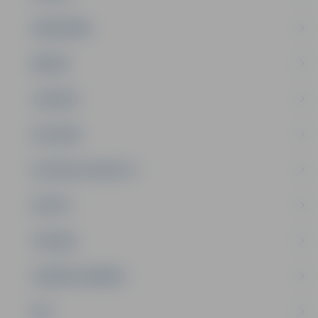
SABIEDRĪBA
ĢIMENE
JAUNIEŠI
SATIKSME
SOCIĀLAIS ATBALSTS
SPORTS
TŪRISMS
UZŅĒMĒJDARBĪBA
NVO