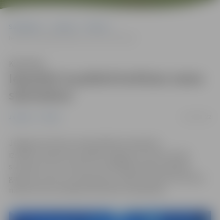
Sākumlapa
Jaunumi
Pilsēta
Iepazīsti tuvplānā kultūras nama starmešus!
Klausīties
Iepazīsti tuvplānā kultūras nama
starmešus!
12/03/2022
Jaunumi
Pilsēta
Jelgavas kultūras namā atklāta interaktīva
izstāde
“
Iepazīsti tuvplānā Jelgavas kultūras nama
starmešus un to vēsturi
“
, skatītājiem ļaujot aplūkot
gaismas, pultis un prožektorus, kādi izmantoti kultūras
namā no tā uzcelšanas brīža līdz mūsdienām.