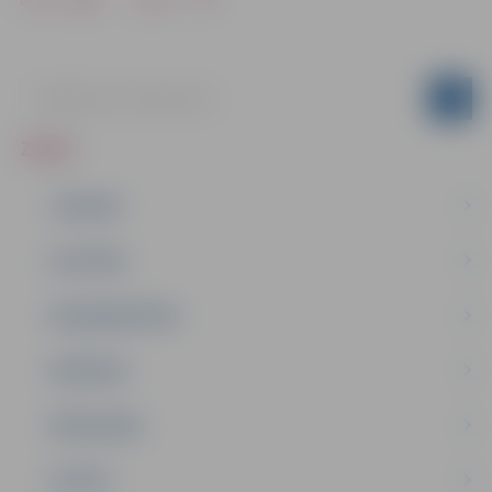
ZIŅAS
JAUNUMI
IZGLĪTĪBA
NODARBINĀTĪBA
PASĀKUMI
PAŠVALDĪBA
PILSĒTA