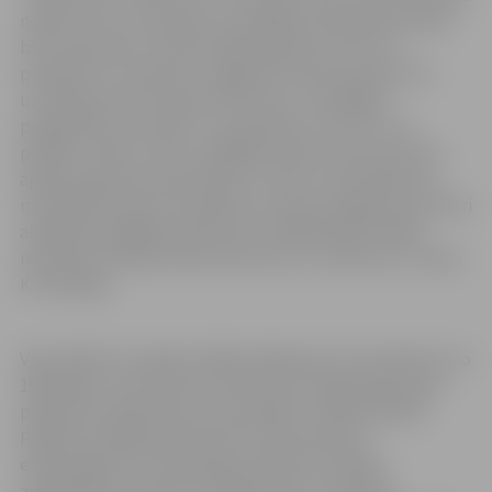
neredz, taču, mūsuprāt, arī plašākai sabiedrībai varētu
būt interesanti uzzināt, kādas gaismas, pultis un
prožektori ir izmantoti Jelgavas kultūras namā no tā
uzcelšanas brīža. Idejai attīstoties, izstrādājām
paplašinātu konceptu un sapratām, ka mums ir ko
parādīt. Jāteic, ka šis ir pēdējais brīdis, kad varam ļaut
apskatīt gaismas eksponātus, jo līdz ar ierobežojumu
mazināšanu koncertu grafiks un zāļu noslogojums ļoti ātri
aizpildās, tādējādi pavisam drīz lielākā daļa izstādē
redzamās tehnikas atkal radīs vietu uz skatuves,” stāsta
K.Freibergs.
Viņš piebilst, ka šajā izstādē aplūkojams arī prožektors no
1963. gada. Tas kultūras nama skatuvi izgaismojis kopš
pašiem pirmsākumiem un joprojām ir darba kārtībā.
Papildus iespējai iepazīties ar interesantiem
eksponātiem un aizraujošiem faktiem izstādes
apmeklētāji arī paši var ieslēgt daļu no apskates