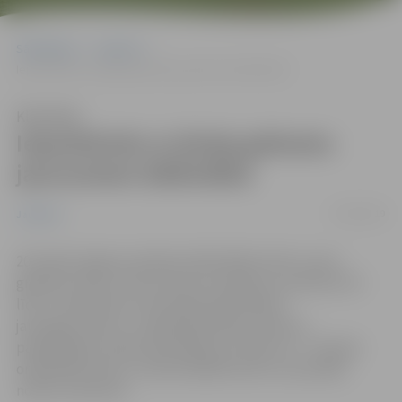
Sākumlapa
Jaunumi
Iepazīstinās ar jūnija grāmatu jaunumiem bibliotēkā
Klausīties
Iepazīstinās ar jūnija grāmatu
jaunumiem bibliotēkā
07/06/2019
Jaunumi
20. jūnijā Jelgavas pilsētas bibliotēkā notiks Jauno
grāmatu diena, aicinot ikvienu lasītāju no pulksten 10
līdz 17 iepazīties ar šā mēneša bibliotēkas
jaunieguvumiem. Jūnijā bibliotēkas plauktus
papildinājuši vairāk nekā 200 jauni izdevumi – latviešu
oriģinālliteratūra, tulkotā daiļliteratūra un jaunākā
nozaru literatūra.