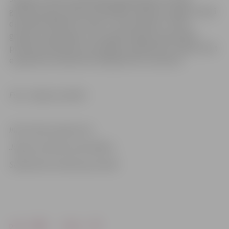
grāmatas, gan vairāk nekā 40 000 e-grāmatu angļu valodā
datubāzē “EBSCO E-books”, kā arī piekļuvi “3td e-
grāmatu bibliotēkai”, kas reģistrētajiem pašvaldību
publisko bibliotēku lietotājiem piedāvā bez maksas lasīt
e-grāmatas tiešsaistē mobilajā ierīcē vai datorā.
Foto: Jelgavas pilsēta
Informācija sagatavota
Jelgavas pilsētas pašvaldības
Sabiedrisko attiecību pārvaldē
Drukāt
Dalīties