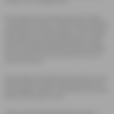
Dusmukuli un viņa neģēlīgo bandu.
Dokumentālās prozas cienītāji aicināti izlasīt Liepājas
Universitātes Humanitāro un mākslas zinātņu fakultātes
pasniedzējas Noras Vilmanes grāmatu “Latvieši Brazīlijā.
Vārpas kolonija”. Savukārt novadnieku dzīves un darba
stāsti atklāti mākslas zinātnieka Māra Branča un Rasas
Kalniņas-Grīnbergas kopdarbā “Rasa Kalniņa-Grīnberga.
Dzīve un darbi” un Arņa Terzena grāmatā “Jānis Lūsis.
Laikmeta iezīmētais”.
Tāpat lasītājiem tiek piedāvāts plašs izzinošās un nozaru
literatūras klāsts. Piemēram, Ričarda Dž. Deividsona un
Šāronas Beglijas “Smadzeņu emocionālā dzīve”, Kristinas
Berndtas “Dzīvesspēks” un citas.
Jelgavas pilsētas bibliotēka piedāvā gan drukātās