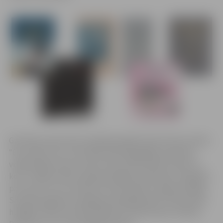
Gan lielus, gan mazus lasītājus gaidīs Annas Volcas stāsts
“Eva, Niks un es” par kādas desmitgadīgas meitenes
visdīvaināko dzīves vasaru. Bet izdevniecībā “Droši un
koši” iznākusi bērnu grāmata Rīgas iepazīšanai “Augstāk
par zemi”, ko var izmantot kā aizraujošu ceļvedi pa Rīgu.
Savukārt Agneses Vanagas jaunajā grāmatā “Plastmasas
huligāni” bērni aicināti satikties ar plastmasas maisiņu