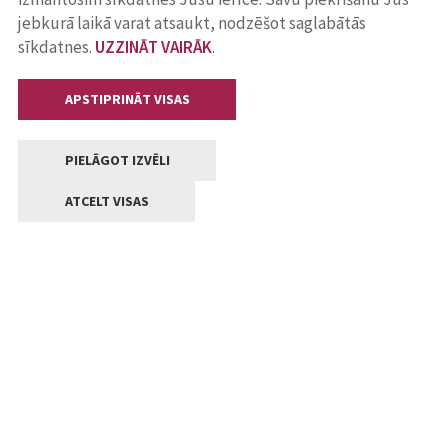
jebkurā laikā varat atsaukt, nodzēšot saglabātās
sīkdatnes.
UZZINĀT VAIRĀK
.
APSTIPRINĀT VISAS
PIELĀGOT IZVĒLI
ATCELT VISAS
Kontakti
Jelgavas valstpilsētas pašvaldība