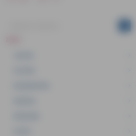
ZIŅAS
JAUNUMI
IZGLĪTĪBA
NODARBINĀTĪBA
PASĀKUMI
PAŠVALDĪBA
PILSĒTA