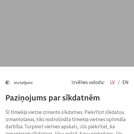
Izvēlies valodu:
LV
EN
Iestatījumi
Paziņojums par sīkdatnēm
Šī tīmekļa vietne izmanto sīkdatnes. Piekrītot sīkdatņu
izmantošanai, tiks nodrošināta tīmekļa vietnes optimāla
darbība. Turpinot vietnes apskati, Jūs piekrītat, ka
izmantosim sīkdatnes Jūsu ierīcē. Savu piekrišanu Jūs