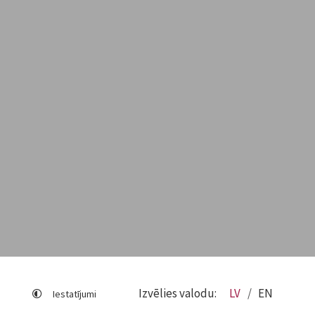
Izvēlies valodu:
LV
EN
Iestatījumi