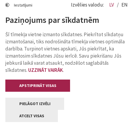
Izvēlies valodu:
LV
EN
Iestatījumi
Paziņojums par sīkdatnēm
Šī tīmekļa vietne izmanto sīkdatnes. Piekrītot sīkdatņu
izmantošanai, tiks nodrošināta tīmekļa vietnes optimāla
darbība. Turpinot vietnes apskati, Jūs piekrītat, ka
izmantosim sīkdatnes Jūsu ierīcē. Savu piekrišanu Jūs
jebkurā laikā varat atsaukt, nodzēšot saglabātās
sīkdatnes.
UZZINĀT VAIRĀK
.
APSTIPRINĀT VISAS
PIELĀGOT IZVĒLI
ATCELT VISAS