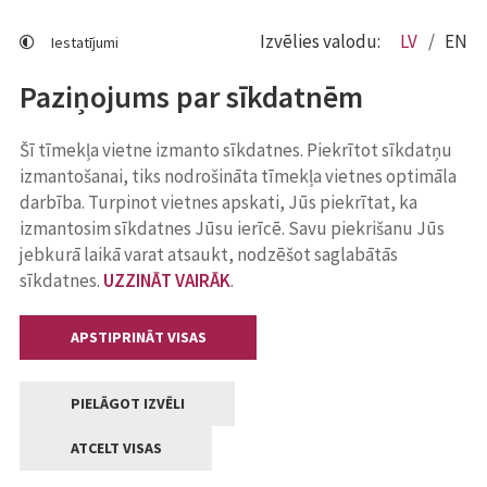
Izvēlies valodu:
LV
EN
Iestatījumi
Paziņojums par sīkdatnēm
Šī tīmekļa vietne izmanto sīkdatnes. Piekrītot sīkdatņu
izmantošanai, tiks nodrošināta tīmekļa vietnes optimāla
darbība. Turpinot vietnes apskati, Jūs piekrītat, ka
izmantosim sīkdatnes Jūsu ierīcē. Savu piekrišanu Jūs
jebkurā laikā varat atsaukt, nodzēšot saglabātās
sīkdatnes.
UZZINĀT VAIRĀK
.
APSTIPRINĀT VISAS
PIELĀGOT IZVĒLI
ATCELT VISAS