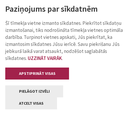
Paziņojums par sīkdatnēm
Šī tīmekļa vietne izmanto sīkdatnes. Piekrītot sīkdatņu
izmantošanai, tiks nodrošināta tīmekļa vietnes optimāla
darbība. Turpinot vietnes apskati, Jūs piekrītat, ka
izmantosim sīkdatnes Jūsu ierīcē. Savu piekrišanu Jūs
jebkurā laikā varat atsaukt, nodzēšot saglabātās
sīkdatnes.
UZZINĀT VAIRĀK
.
APSTIPRINĀT VISAS
PIELĀGOT IZVĒLI
ATCELT VISAS