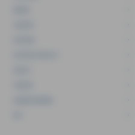
ĢIMENE
JAUNIEŠI
SATIKSME
SOCIĀLAIS ATBALSTS
SPORTS
TŪRISMS
UZŅĒMĒJDARBĪBA
NVO