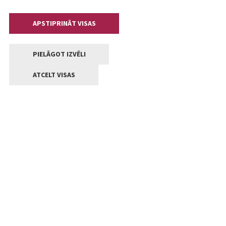
APSTIPRINĀT VISAS
PIELĀGOT IZVĒLI
ATCELT VISAS
Kontakti
Jelgavas valstpilsētas pašvaldība
Lielā iela 11, Jelgava, LV-3001
+371 63005522