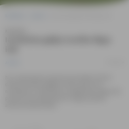
Sākumlapa
Jaunumi
Ierobežota gājēju kustība Rīgas ielā
Klausīties
Ierobežota gājēju kustība Rīgas
ielā
07/05/2019
Jaunumi
No 3. maija sakarā ar pazemes komunikāciju izbūves
darbiem ierobežota gājēju kustība, darbu zonu
norobežojot ar vadstatņiem un signāllentēm, Rīgas ielas
posmā no Loka maģistrāles līdz Jelgavas pilsētas
administratīvajai robežai.