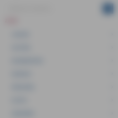
ZIŅAS
JAUNUMI
IZGLĪTĪBA
NODARBINĀTĪBA
PASĀKUMI
PAŠVALDĪBA
PILSĒTA
SABIEDRĪBA