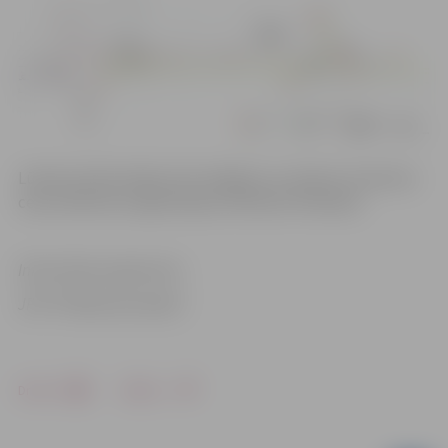
Lūdzam iedzīvotājus būt vērīgiem un ievērot izvietotos
ceļu satiksmes organizācijas tehniskos līdzekļus.
Informācija sagatavota
JPPI “Pilsētsaimniecība”
Drukāt
Dalīties