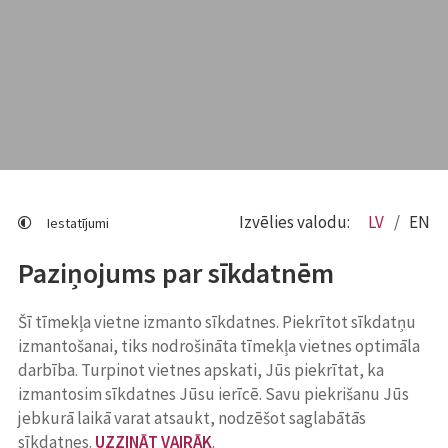
Izvēlies valodu:
LV
EN
Iestatījumi
Paziņojums par sīkdatnēm
Šī tīmekļa vietne izmanto sīkdatnes. Piekrītot sīkdatņu
izmantošanai, tiks nodrošināta tīmekļa vietnes optimāla
darbība. Turpinot vietnes apskati, Jūs piekrītat, ka
izmantosim sīkdatnes Jūsu ierīcē. Savu piekrišanu Jūs
jebkurā laikā varat atsaukt, nodzēšot saglabātās
sīkdatnes.
UZZINĀT VAIRĀK
.