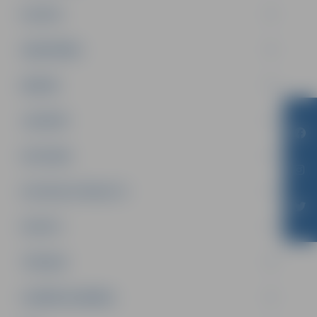
PILSĒTA
SABIEDRĪBA
ĢIMENE
JAUNIEŠI
SATIKSME
SOCIĀLAIS ATBALSTS
SPORTS
TŪRISMS
UZŅĒMĒJDARBĪBA