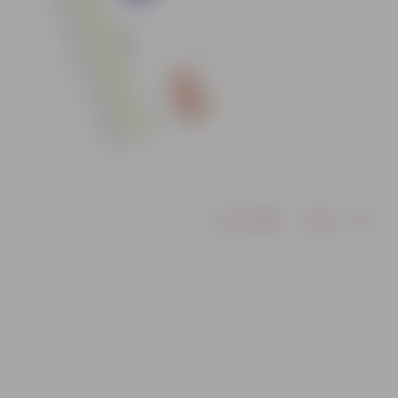
Drukāt
Dalīties