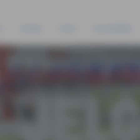
TA
PAŠVALDĪBA
IESTĀDES
KAPITĀLSABIEDRĪBAS