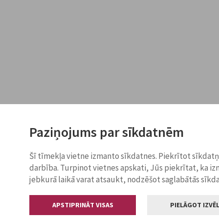
Paziņojums par sīkdatnēm
Šī tīmekļa vietne izmanto sīkdatnes. Piekrītot sīkdat
darbība. Turpinot vietnes apskati, Jūs piekrītat, ka i
jebkurā laikā varat atsaukt, nodzēšot saglabātās sīkd
APSTIPRINĀT VISAS
PIELĀGOT IZVĒL