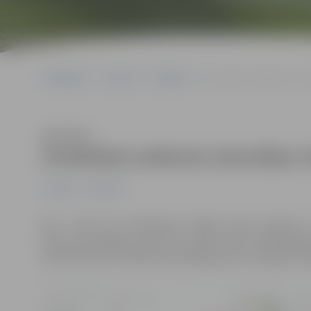
Sākumlapa
Jaunumi
Satiksme
Ierobežota satiksme ats
Klausīties
Ierobežota satiksme atsevišķos 
Jaunumi
Satiksme
No 3. līdz 30. novembrim Saldus ielas posmos n
ielas līdz Dobeles ielai tiks veikti lietus kanalizāc
aicināti ievērot satiksmes ierobežojumus, ievērojot s