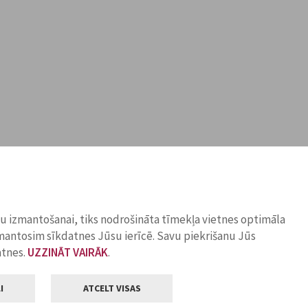
ņu izmantošanai, tiks nodrošināta tīmekļa vietnes optimāla
zmantosim sīkdatnes Jūsu ierīcē. Savu piekrišanu Jūs
atnes.
UZZINĀT VAIRĀK
.
I
ATCELT VISAS