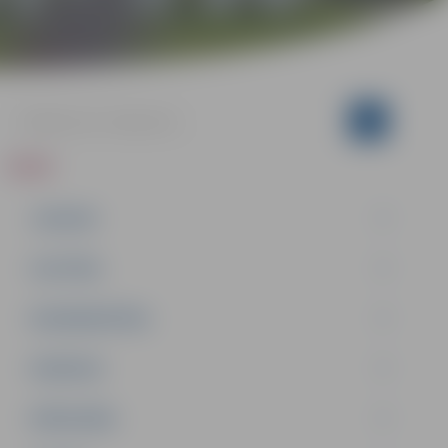
ZIŅAS
JAUNUMI
IZGLĪTĪBA
NODARBINĀTĪBA
PASĀKUMI
PAŠVALDĪBA