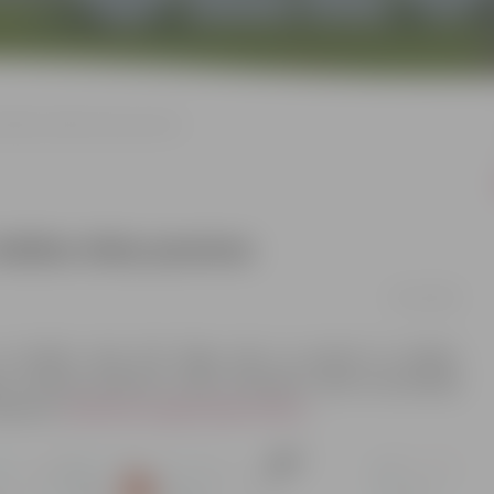
evišķos Saldus ielas posmos
Saldus ielas posmos
03/11/2020
o Ganību ielas līdz Ērgļu ielai un posmā no Ganību
ijas sistēmas pārbūves darbi. Būvdarbu laikā autovadītāji
askaņoto
Satiksmes organizācijas shēmu
.