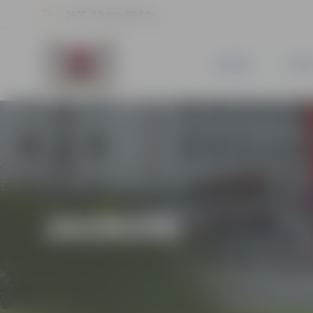
24 °C, 2.5 m/s, 50.7 %
JAUNUMI
PILSĒ
JAUNUMI