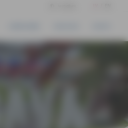
LV
EN
Iestatījumi
UZŅĒMĒJDARBĪBA
PAKALPOJUMI
KONTAKTI