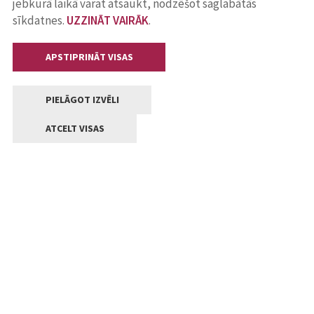
jebkurā laikā varat atsaukt, nodzēšot saglabātās
sīkdatnes.
UZZINĀT VAIRĀK
.
APSTIPRINĀT VISAS
PIELĀGOT IZVĒLI
ATCELT VISAS
Kontakti
Jelgavas valstpilsētas pašvaldība
Lielā iela 11, Jelgava, LV-3001