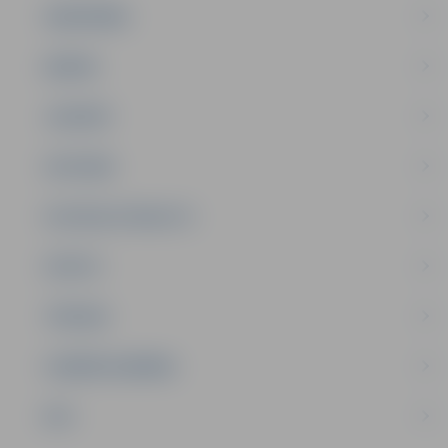
SABIEDRĪBA
ĢIMENE
JAUNIEŠI
SATIKSME
SOCIĀLAIS ATBALSTS
SPORTS
TŪRISMS
UZŅĒMĒJDARBĪBA
NVO