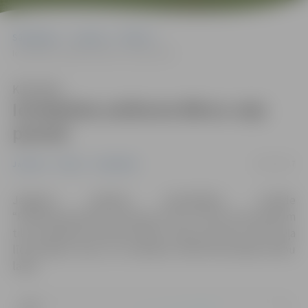
Sākumlapa
Jaunumi
Pilsēta
Ierobežota satiksme Bērzu ceļa posmā
Klausīties
Ierobežota satiksme Bērzu ceļa
posmā
24/11/2017
Jaunumi
Pilsēta
Sabiedrība
Jelgavas pilsētas pašvaldības iestāde
“Pilsētsaimniecība” informē, ka no 27. līdz 30. novembrim
tiks
ierobežota satiksme Bērzu ceļā, posmā no Vecā ceļa
līdz Robežu ielai, tur notiekošo elektromontāžas darbu
laikā.