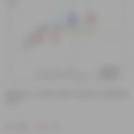
Iedzīvotāji ir aicināti ievērot satiksmes organizācijas
shēmu.
Drukāt
Dalīties