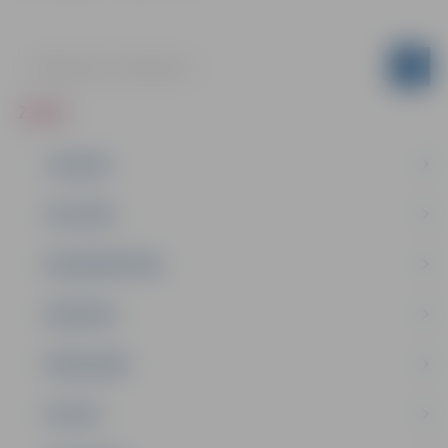
ZIŅAS
JAUNUMI
IZGLĪTĪBA
NODARBINĀTĪBA
PASĀKUMI
PAŠVALDĪBA
PILSĒTA