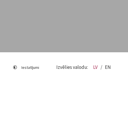
Izvēlies valodu:
LV
EN
Iestatījumi