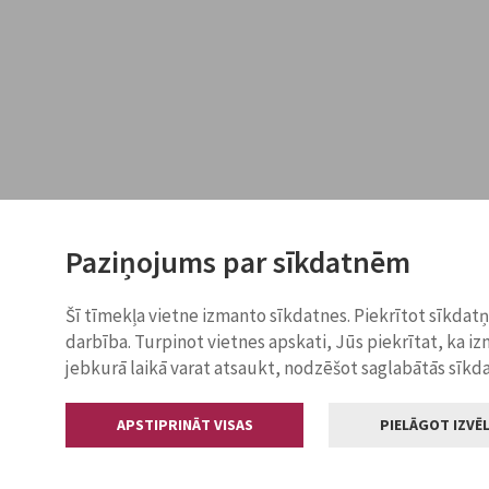
Paziņojums par sīkdatnēm
Šī tīmekļa vietne izmanto sīkdatnes. Piekrītot sīkdat
darbība. Turpinot vietnes apskati, Jūs piekrītat, ka i
jebkurā laikā varat atsaukt, nodzēšot saglabātās sīkd
APSTIPRINĀT VISAS
PIELĀGOT IZVĒL