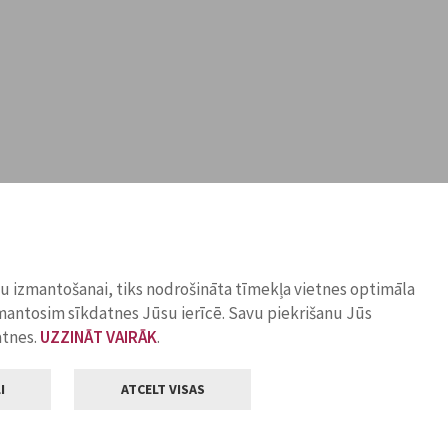
ņu izmantošanai, tiks nodrošināta tīmekļa vietnes optimāla
zmantosim sīkdatnes Jūsu ierīcē. Savu piekrišanu Jūs
atnes.
UZZINĀT VAIRĀK
.
I
ATCELT VISAS