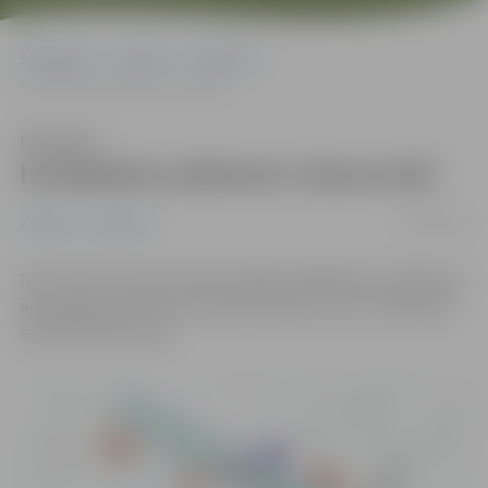
Sākumlapa
Jaunumi
Satiksme
Ierobežota satiksme Cukura ielā
Klausīties
Ierobežota satiksme Cukura ielā
28/02/2022
Jaunumi
Satiksme
No 1. līdz 18. martam iedzīvotājiem jārēķinās ar satiksmes
ierobežojumiem Cukura ielas posmā no Veco Strēlnieku
ielas līdz Pļavu ielai.