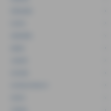
PAŠVALDĪBA
PILSĒTA
SABIEDRĪBA
ĢIMENE
JAUNIEŠI
SATIKSME
SOCIĀLAIS ATBALSTS
SPORTS
TŪRISMS