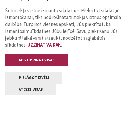
Šī tīmekļa vietne izmanto sīkdatnes. Piekrītot sīkdatņu
izmantošanai, tiks nodrošināta tīmekļa vietnes optimāla
darbība. Turpinot vietnes apskati, Jūs piekrītat, ka
izmantosim sīkdatnes Jūsu ierīcē. Savu piekrišanu Jūs
jebkurā laikā varat atsaukt, nodzēšot saglabātās
sīkdatnes.
UZZINĀT VAIRĀK
.
APSTIPRINĀT VISAS
PIELĀGOT IZVĒLI
ATCELT VISAS