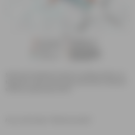
Satiksmes ierobežojumi saistīti ar tranšejas rakšanu, lai
tajā guldītu kabeli. Iedzīvotāji aicināti ievērot saskaņoto
satiksmes organizācijas shēmu.
Foto un informācija: “Pilsētsaimnuiecība”