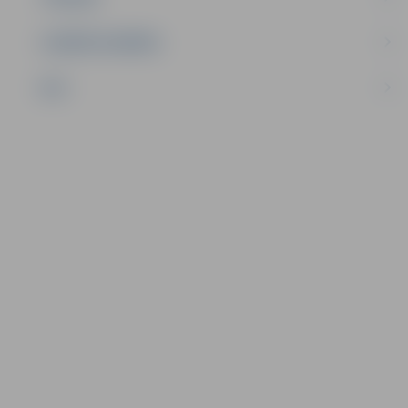
UZŅĒMĒJDARBĪBA
NVO