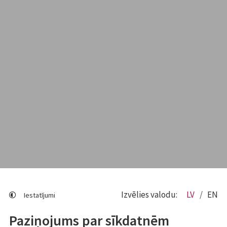
Izvēlies valodu:
LV
EN
Iestatījumi
Paziņojums par sīkdatnēm