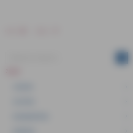
Drukāt
Dalīties
ZIŅAS
JAUNUMI
IZGLĪTĪBA
NODARBINĀTĪBA
PASĀKUMI