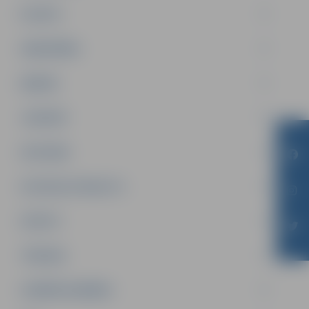
PILSĒTA
SABIEDRĪBA
ĢIMENE
JAUNIEŠI
SATIKSME
SOCIĀLAIS ATBALSTS
SPORTS
TŪRISMS
UZŅĒMĒJDARBĪBA