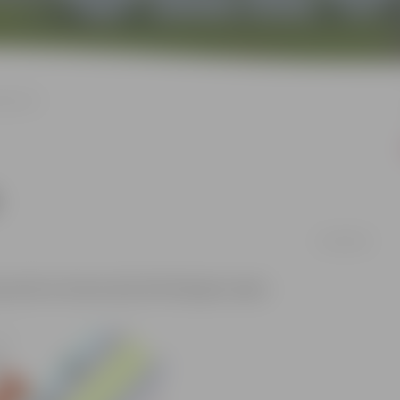
ja ielā
14/10/2021
 posmā no Sarmas ielas līdz Mazajam ceļam.