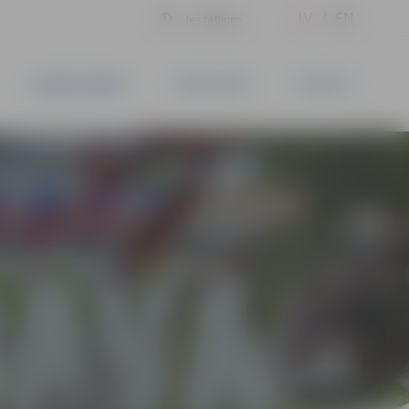
LV
EN
Iestatījumi
UZŅĒMĒJDARBĪBA
PAKALPOJUMI
KONTAKTI