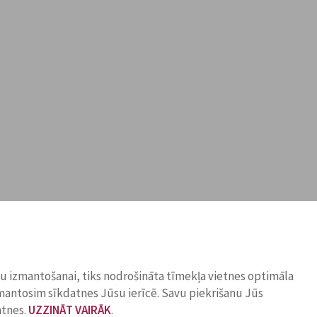
ņu izmantošanai, tiks nodrošināta tīmekļa vietnes optimāla
zmantosim sīkdatnes Jūsu ierīcē. Savu piekrišanu Jūs
atnes.
UZZINĀT VAIRĀK
.