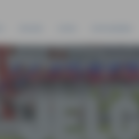
TA
PAŠVALDĪBA
IESTĀDES
KAPITĀLSABIEDRĪBAS