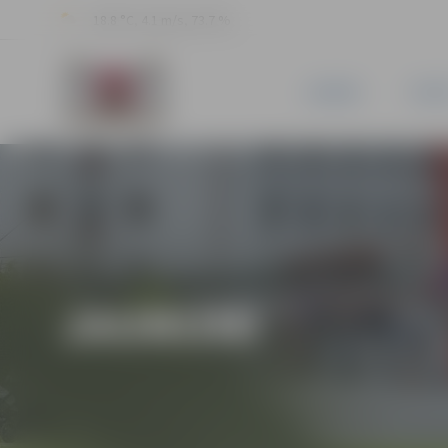
18.8 °C, 4.1 m/s, 73.7 %
JAUNUMI
PILSĒ
JAUNUMI