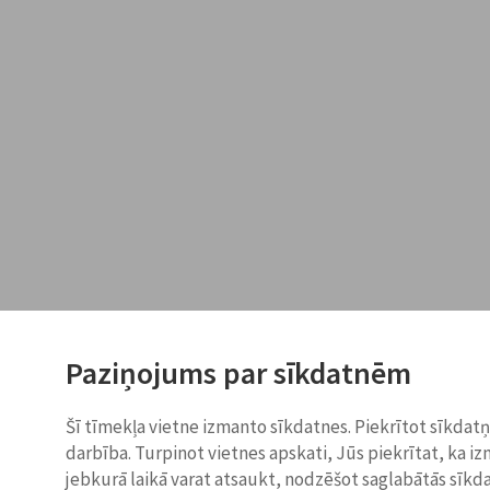
Paziņojums par sīkdatnēm
Šī tīmekļa vietne izmanto sīkdatnes. Piekrītot sīkdat
darbība. Turpinot vietnes apskati, Jūs piekrītat, ka i
jebkurā laikā varat atsaukt, nodzēšot saglabātās sīkd