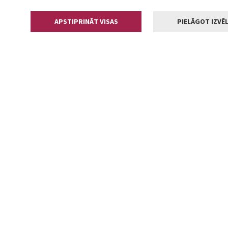
APSTIPRINĀT VISAS
PIELĀGOT IZVĒL
Kontakti
Jelgavas valstp
Lielā iela 11
+371 630055
pasts@jelga
2002-2026 jelgava.lv