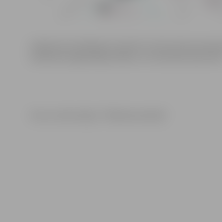
Satiksmes ierobežojumi saistīti ar siltumtrases pievad
satiksmes organizācijas shēmu un izvietotās ceļa zīme
Foto un informācija: “Pilsētsaimniecība”