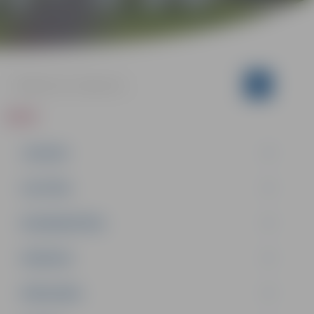
ZIŅAS
JAUNUMI
IZGLĪTĪBA
NODARBINĀTĪBA
PASĀKUMI
PAŠVALDĪBA