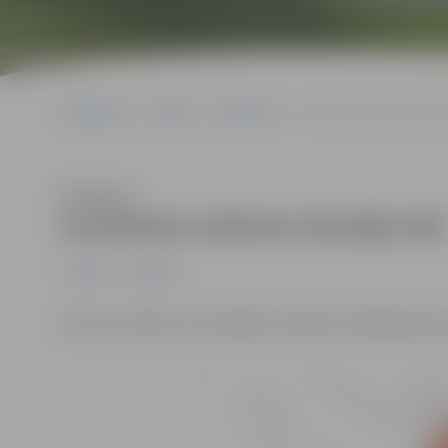
Sākumlapa
Jaunumi
Satiksme
Ierobežota satiksme Damb
Klausīties
Ierobežota satiksme Dambja ielā
Jaunumi
Satiksme
Līdz 22. oktobrim ir ierobežota satiksme Dambja ielas