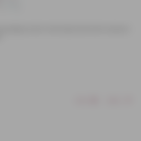
a pieslēguma izbūvi. Iedzīvotāji aicināti ievērot saskaņoto
s.
Drukāt
Dalīties