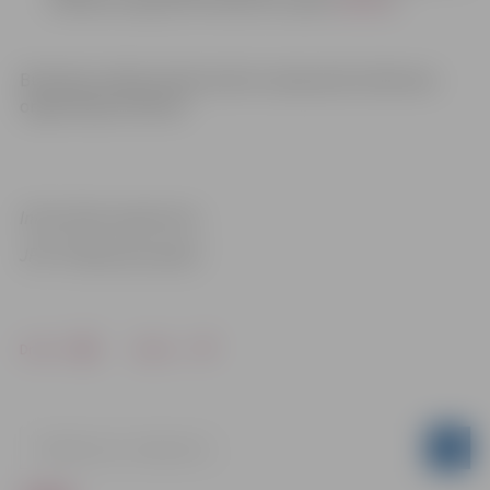
Dobeles šosejas līdz Miezītes ceļam (
shēma
).
Būvdarbu laikā aicinām ievērot saskaņotās Satiksmes
organizācijas shēmas!
Informācija sagatavota
JPPI “Pilsētsaimniecība”
Drukāt
Dalīties