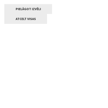
PIELĀGOT IZVĒLI
ATCELT VISAS
Kontakti
Jelgavas valstpilsētas pašvaldība
Lielā iela 11, Jelgava, LV-3001
+371 63005522
pasts@jelgava.lv