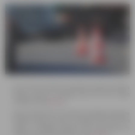
No 23. līdz 28. oktobrim ierobežota satiksme Dobeles
šosejas posmā no Atmodas ielas līdz Pūra ceļam
būvdarbu laikā (
shēma
);
No 29. oktobra līdz 5. novembrim ierobežota satiksme
Dobeles šosejas posmā no Atmodas ielas līdz Pūra
ceļam un aizliegta satiksme Pūra ceļa posmā no