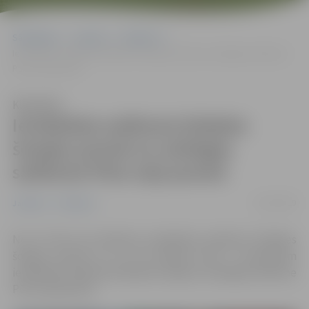
Sākumlapa
Jaunumi
Satiksme
Ierobežota satiksme Dobeles šosejas posmā un aizliegta satiksme
Pūra ceļa posmā
Klausīties
Ierobežota satiksme Dobeles
šosejas posmā un aizliegta
satiksme Pūra ceļa posmā
22/10/2019
Jaunumi
Satiksme
No 23. līdz 28. oktobrim ierobežota satiksme Dobeles
šosejas posmā un no 29. oktobra līdz 5. novembrim
ierobežota satiksme Dobeles šosejā un aizliegta satiksme
Pūra ceļa posmā.