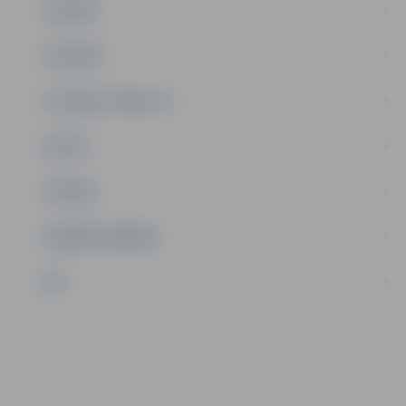
JAUNIEŠI
SATIKSME
SOCIĀLAIS ATBALSTS
SPORTS
TŪRISMS
UZŅĒMĒJDARBĪBA
NVO