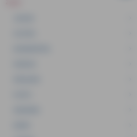
ZIŅAS
JAUNUMI
IZGLĪTĪBA
NODARBINĀTĪBA
PASĀKUMI
PAŠVALDĪBA
PILSĒTA
SABIEDRĪBA
ĢIMENE