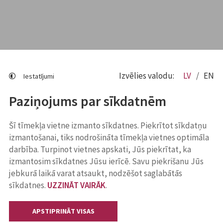
Izvēlies valodu:
LV
EN
Iestatījumi
Paziņojums par sīkdatnēm
Šī tīmekļa vietne izmanto sīkdatnes. Piekrītot sīkdatņu
izmantošanai, tiks nodrošināta tīmekļa vietnes optimāla
darbība. Turpinot vietnes apskati, Jūs piekrītat, ka
izmantosim sīkdatnes Jūsu ierīcē. Savu piekrišanu Jūs
jebkurā laikā varat atsaukt, nodzēšot saglabātās
sīkdatnes.
UZZINĀT VAIRĀK
.
APSTIPRINĀT VISAS