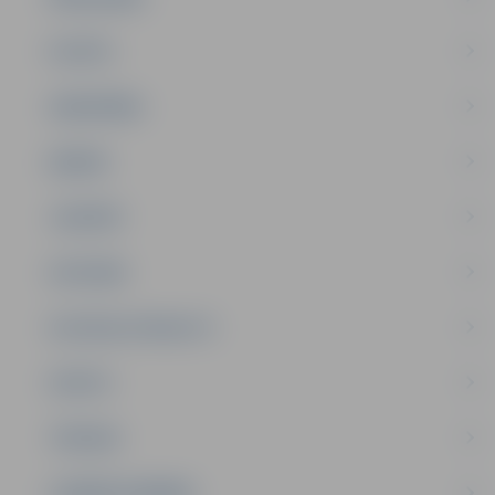
PILSĒTA
SABIEDRĪBA
ĢIMENE
JAUNIEŠI
SATIKSME
SOCIĀLAIS ATBALSTS
SPORTS
TŪRISMS
UZŅĒMĒJDARBĪBA