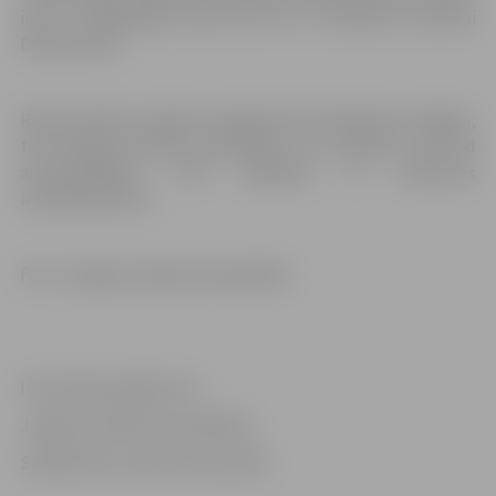
ielā no Akadēmijas ielas līdz LLU 3. dienesta viesnīcai
Driksas ielā 1.
Remontdarbus plānots pabeigt līdz darbdienas beigām,
taču atjaunot asfaltu paredzēts rīt, 27. jūlijā, un arī tad
autovadītājiem būs jārēķinās ar satiksmes
ierobežojumiem.
Foto: Jelgavas pilsētas pašvaldība
Informācija sagatavota
Jelgavas pilsētas pašvaldības
Sabiedrisko attiecību pārvaldē