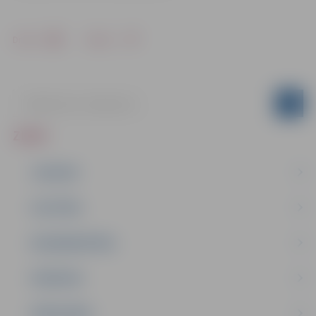
Drukāt
Dalīties
ZIŅAS
JAUNUMI
IZGLĪTĪBA
NODARBINĀTĪBA
PASĀKUMI
PAŠVALDĪBA