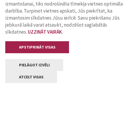
izmantošanai, tiks nodrošināta tīmekļa vietnes optimāla
darbība. Turpinot vietnes apskati, Jūs piekrītat, ka
izmantosim sīkdatnes Jūsu ierīcē. Savu piekrišanu Jūs
jebkurā laikā varat atsaukt, nodzēšot saglabātās
sīkdatnes.
UZZINĀT VAIRĀK
.
APSTIPRINĀT VISAS
PIELĀGOT IZVĒLI
ATCELT VISAS