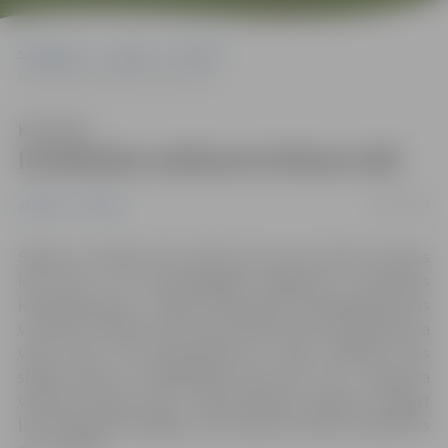
Sākumlapa
Jaunumi
Pilsēta
Ierobežota satiksme Driksas ielā
Klausīties
Ierobežota satiksme Driksas ielā
26/07/2018
Jaunumi
Pilsēta
Šodien, 26. jūlijā, tiek veikts divu aku remonts Driksas
ielā, līdz ar to autovadītājiem jārēķinās ar satiksmes
ierobežojumiem – šobrīd Driksas ielā no Akadēmijas ielas
virzienā uz Mītavas tilta pusi satiksme tiek organizēta pa
vienu joslu, bet pēcpusdienā uz laiku satiksmei tiks
slēgts posms no Akadēmijas ielas līdz LLU 3. dienesta
viesnīcai Driksas ielā 1. Remontdarbus plānots pabeigt
līdz darbdienas beigām, taču atjaunot asfaltu paredzēts