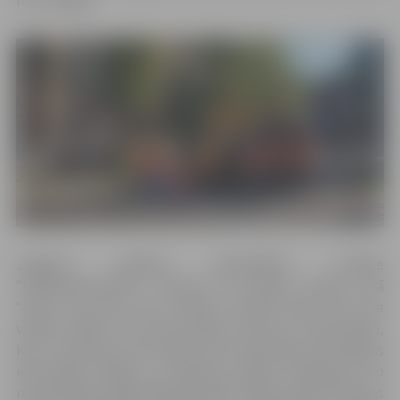
rīt, 27. jūlijā
Jelgavas pilsētas pašvaldības iestāde
“Pilsētsaimniecība” informē, ka šodien Driksas ielā
“Kulk” veic divu aku remontu. Šobrīd darbi norit pie
veikala “NDD”, kur tiek mainīta caurule un akas grodi,
kas ir sabrukuši. Vēl šodien tiks remontēta aka Driksas
ielā blakus kafijas un brokastu bāram “Academia”. Šo
remontdarbu laikā pilnībā plānots slēgt satiksmi Driksas