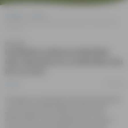
Sākumlapa
Jaunumi
Ierobežota satiksme Elektrības ielā, iebrauktuvē uz Elektrības ielu
Nr.4 un Nr.8
Klausīties
Ierobežota satiksme Elektrības
ielā, iebrauktuvē uz Elektrības ielu
Nr.4 un Nr.8
21/02/2019
Jaunumi
Informējam, ka no 2019. gada 22. februāra līdz 2019. gada
1. aprīlim tiks ierobežota satiksme Elektrības ielā,
iebraucamajā ceļā uz Elektrības ielu Nr.4 un Nr.8.
Būvdarbu laikā – lietus kanalizācijas izbūve Jelgavas
Amatu vidusskolas ēkas pārbūves darbu ietvaros,