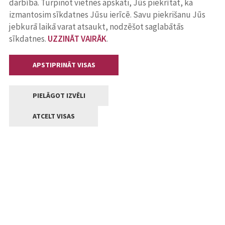
darbība. Turpinot vietnes apskati, Jūs piekrītat, ka
izmantosim sīkdatnes Jūsu ierīcē. Savu piekrišanu Jūs
jebkurā laikā varat atsaukt, nodzēšot saglabātās
sīkdatnes.
UZZINĀT VAIRĀK
.
APSTIPRINĀT VISAS
PIELĀGOT IZVĒLI
ATCELT VISAS
Kontakti