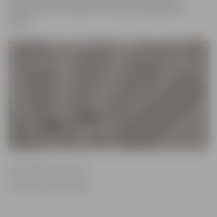
aicinām ievērot saskaņoto Satiksmes organizācijas
shēmu.
Informācija sagatavota
JPPI “Pilsētsaimniecība”