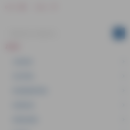
Drukāt
Dalīties
ZIŅAS
JAUNUMI
IZGLĪTĪBA
NODARBINĀTĪBA
PASĀKUMI
PAŠVALDĪBA