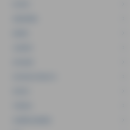
PILSĒTA
SABIEDRĪBA
ĢIMENE
JAUNIEŠI
SATIKSME
SOCIĀLAIS ATBALSTS
SPORTS
TŪRISMS
UZŅĒMĒJDARBĪBA