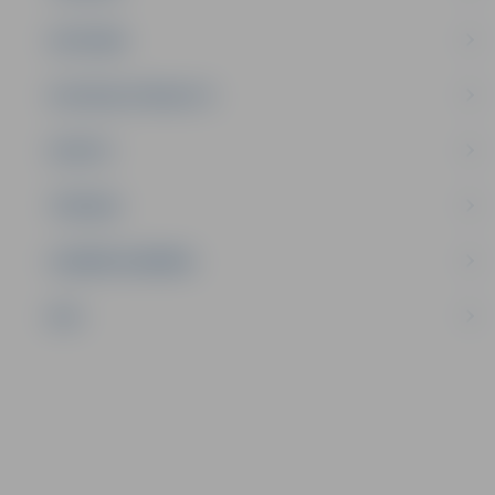
SATIKSME
SOCIĀLAIS ATBALSTS
SPORTS
TŪRISMS
UZŅĒMĒJDARBĪBA
NVO