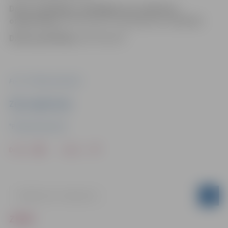
Darbu izpildītājs, atbildīgais par satiksmes
organizāciju:
SIA “VD celt”,
kontakttālrunis
26336101.
Darbu pasūtītājs:
SIA “VD celt”.
Foto: "Pilsētsaimniecība"
Ziņu sagatavoja
"Pilsētsaimniecība"
Drukāt
Dalīties
ZIŅAS