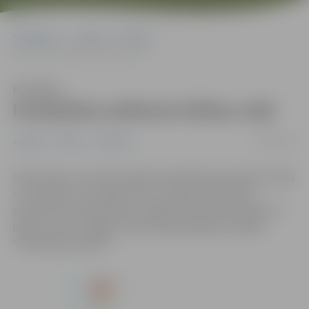
Sākumlapa
Jaunumi
Pilsēta
Ierobežota satiksme Kūliņu ceļā
Klausīties
Ierobežota satiksme Kūliņu ceļā
19/05/2026
Jaunumi
Pilsēta
Satiksme
Ūdensvada un saimnieciskās kanalizācijas būvdarbu laikā
no otrdienas, 19. maija, līdz 21. maijam ierobežota
satiksmes kustība Kūliņu ceļā gar nekustamo īpašumu
Kūliņu ceļš 4, Jelgavā, informē pašvaldības iestāde
“Pilsētsaimniecība”.