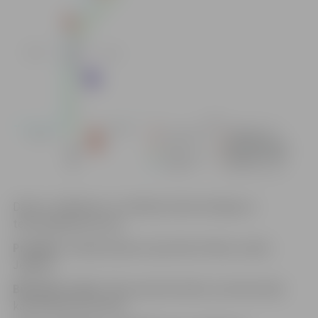
Darbu uzsākšanas un veikšanas laiks atkarīgs no
tehnoloģiskā procesa.
Projekts:
“Koplietošanas ceļa izbūve Kūliņu ceļā 4,
Jelgava”.
Būvdarbu veids:
Ūdensvada būvdarbi, saimnieciskās
kanalizācijas būvdarbi.