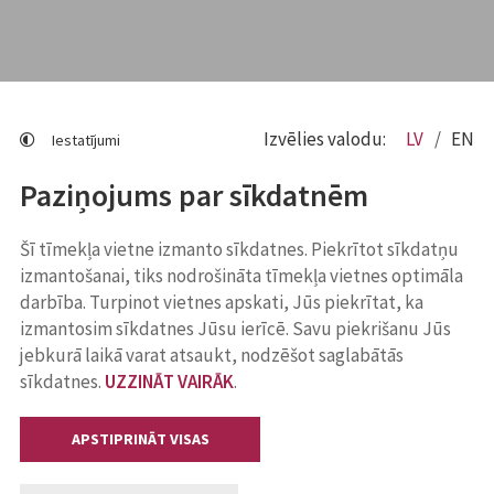
Izvēlies valodu:
LV
EN
Iestatījumi
Paziņojums par sīkdatnēm
Šī tīmekļa vietne izmanto sīkdatnes. Piekrītot sīkdatņu
izmantošanai, tiks nodrošināta tīmekļa vietnes optimāla
darbība. Turpinot vietnes apskati, Jūs piekrītat, ka
izmantosim sīkdatnes Jūsu ierīcē. Savu piekrišanu Jūs
jebkurā laikā varat atsaukt, nodzēšot saglabātās
sīkdatnes.
UZZINĀT VAIRĀK
.
APSTIPRINĀT VISAS