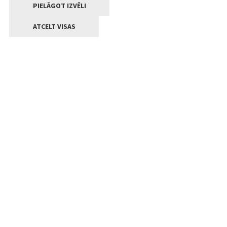
PIELĀGOT IZVĒLI
ATCELT VISAS
Kontakti
Jelgavas valstpilsētas pašvaldība
Lielā iela 11, Jelgava, LV-3001
+371 63005522
pasts@jelgava.lv
Klientu apkalpošana