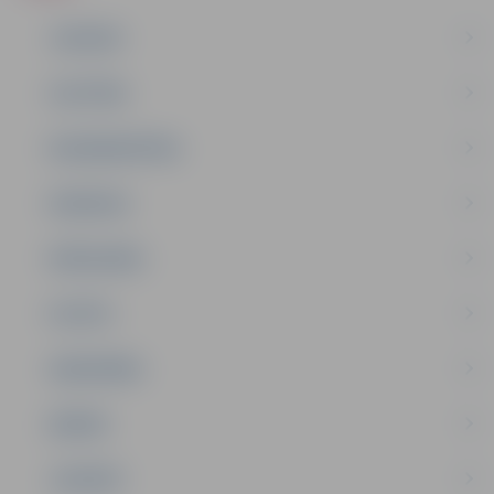
JAUNUMI
IZGLĪTĪBA
NODARBINĀTĪBA
PASĀKUMI
PAŠVALDĪBA
PILSĒTA
SABIEDRĪBA
ĢIMENE
JAUNIEŠI