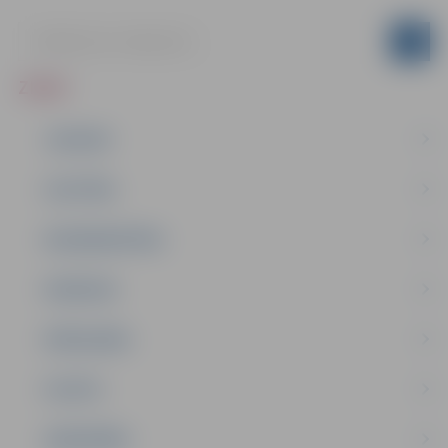
ZIŅAS
JAUNUMI
IZGLĪTĪBA
NODARBINĀTĪBA
PASĀKUMI
PAŠVALDĪBA
PILSĒTA
SABIEDRĪBA