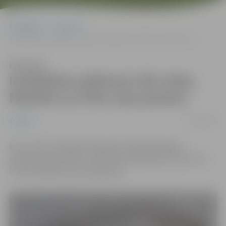
Sākumlapa
Jaunumi
Ierobežota satiksme Lāču ielas, Miezītes un Pūra ceļu posmos
Klausīties
Ierobežota satiksme Lāču ielas,
Miezītes un Pūra ceļu posmos
12/06/2019
Jaunumi
No 12. līdz 14. jūnijam būvdarbu laikā ierobežota
satiksme Lāču ielas un Miezītes ceļa posmos, bet no 17.
līdz 20. jūnijam Pūra ceļa posmā.