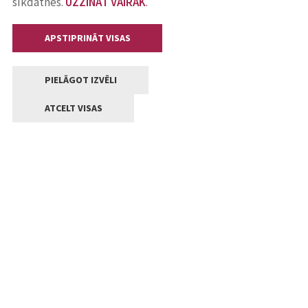
sīkdatnes.
UZZINĀT VAIRĀK
.
APSTIPRINĀT VISAS
PIELĀGOT IZVĒLI
ATCELT VISAS
Kontakti
Jelgavas valstpilsētas pašvaldība
Lielā iela 11, Jelgava, LV-3001