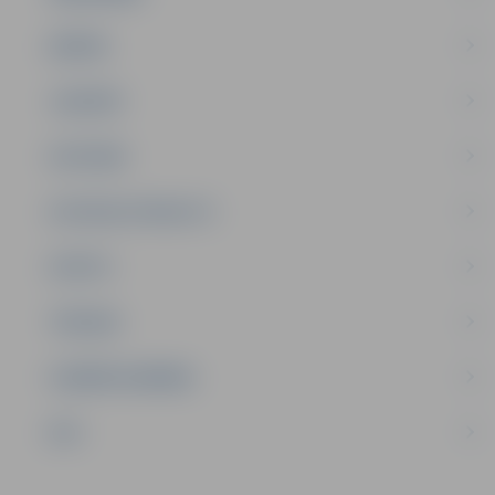
ĢIMENE
JAUNIEŠI
SATIKSME
SOCIĀLAIS ATBALSTS
SPORTS
TŪRISMS
UZŅĒMĒJDARBĪBA
NVO