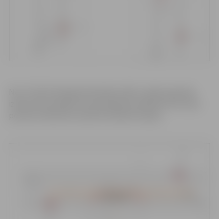
No 17. līdz 20. jūnijam būvdarbu laikā – gāzes pievada
izbūve Pūra ceļā 26, tiks ierobežota satiksme Pūra ceļa
posmā no Miezītes ceļa līdz Dobeles šosejai.