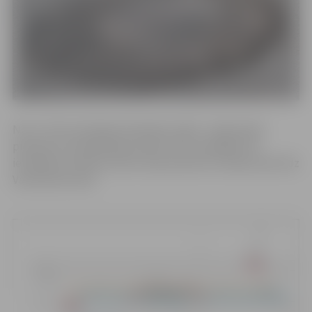
No 12. līdz 14. jūnijam būvdarbu laikā – ūdensvada
pievada un kanalizācijas izbūve Lāču ielā 64B, tiks
ierobežota satiksme Lāču ielas posmā no Viskaļu ielas līdz
Varavīksnes ielai.