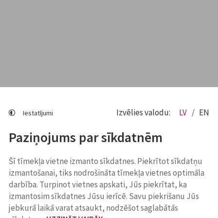
Izvēlies valodu:
LV
EN
Iestatījumi
Paziņojums par sīkdatnēm
Šī tīmekļa vietne izmanto sīkdatnes. Piekrītot sīkdatņu
izmantošanai, tiks nodrošināta tīmekļa vietnes optimāla
darbība. Turpinot vietnes apskati, Jūs piekrītat, ka
izmantosim sīkdatnes Jūsu ierīcē. Savu piekrišanu Jūs
jebkurā laikā varat atsaukt, nodzēšot saglabātās