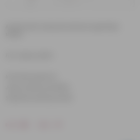
Aicinām ievērot saskaņotās satiksmes organizācijas
shēmas.
Foto: Jelgavas pilsēta
Informācija sagatavota
Jelgavas pilsētas pašvaldības
Sabiedrisko attiecību pārvaldē
Drukāt
Dalīties