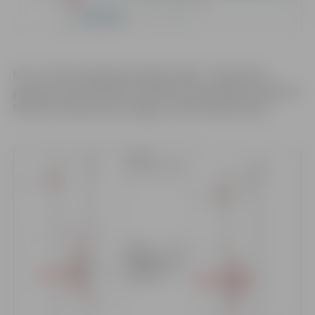
No 12. līdz 14. jūnijam būvdarbu laikā – ūdensvada
pievada izbūve Miezītes ceļā 40, tiks ierobežota satiksme
Miezītes ceļa posmā no Žagaru ceļa līdz Bāra ceļam.