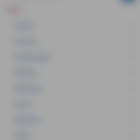
ZIŅAS
JAUNUMI
IZGLĪTĪBA
NODARBINĀTĪBA
PASĀKUMI
PAŠVALDĪBA
PILSĒTA
SABIEDRĪBA
ĢIMENE