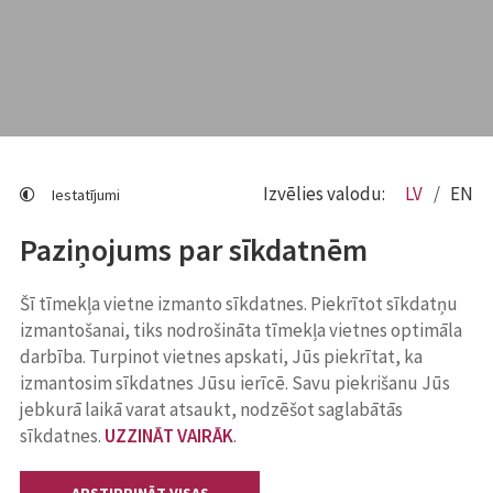
Izvēlies valodu:
LV
EN
Iestatījumi
Paziņojums par sīkdatnēm
Šī tīmekļa vietne izmanto sīkdatnes. Piekrītot sīkdatņu
izmantošanai, tiks nodrošināta tīmekļa vietnes optimāla
darbība. Turpinot vietnes apskati, Jūs piekrītat, ka
izmantosim sīkdatnes Jūsu ierīcē. Savu piekrišanu Jūs
jebkurā laikā varat atsaukt, nodzēšot saglabātās
sīkdatnes.
UZZINĀT VAIRĀK
.