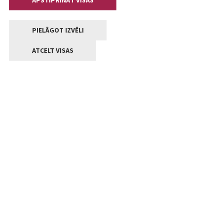
APSTIPRINĀT VISAS
PIELĀGOT IZVĒLI
ATCELT VISAS
Kontakti
Jelgavas valstpilsētas pašvaldība
Lielā iela 11, Jelgava, LV-3001
+371 63005522
pasts@jelgava.lv