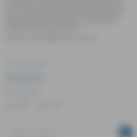
ierobežota arī privātīpašumā esošajos piebraucamajos
ceļos uz nekustamajiem īpašumiem Malkas ceļā 2A un
Malkas ceļā 2E. Darbu uzsākšanas un veikšanas laiks
atkarīgs no tehnoloģiskā procesa.
Darbus veic SIA “MSB Būve” pēc SIA “Tet”.
Foto: "Pilsētsaimniecība"
Ziņu sagatavoja
"Pilsētsaimniecība"
Drukāt
Dalīties