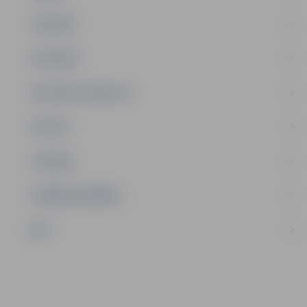
JAUNIEŠI
SATIKSME
SOCIĀLAIS ATBALSTS
SPORTS
TŪRISMS
UZŅĒMĒJDARBĪBA
NVO