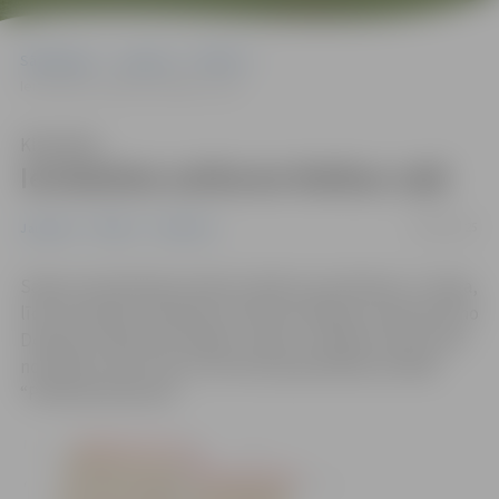
Sākumlapa
Jaunumi
Pilsēta
Ierobežota satiksme Malkas ceļā
Klausīties
Ierobežota satiksme Malkas ceļā
02/06/2025
Jaunumi
Pilsēta
Satiksme
Sakaru kanalizācijas izbūves laikā no pirmdienas, 2. jūnija,
līdz 30. jūnijam ierobežota satiksme Malkas ceļa posmā no
Dobeles šosejas līdz Žagaru ceļam un Malkas ceļa atzarā
no Malkas ceļa 1 līdz 1A, informē pašvaldības iestāde
“Pilsētsaimniecība”.