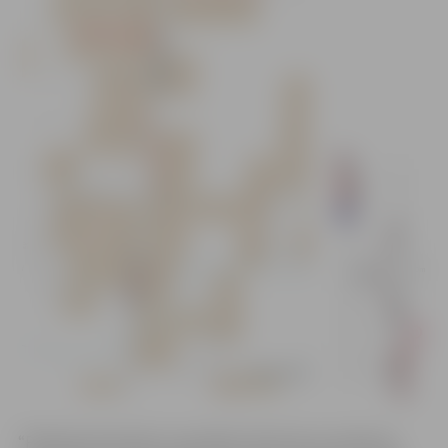
“Pilsētsaimniecības” speciālisti informē, ka satiksme