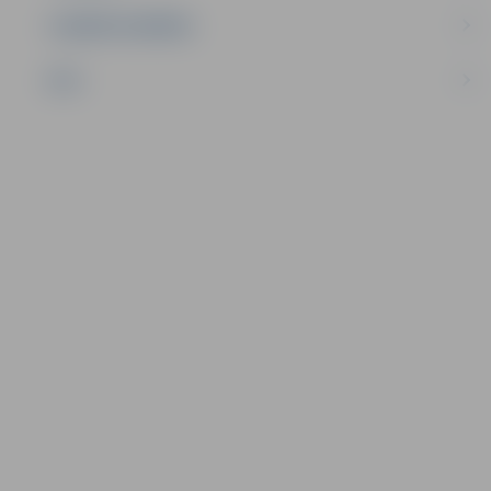
UZŅĒMĒJDARBĪBA
NVO