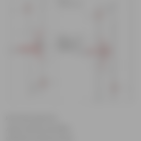
Informācija sagatavota
Jelgavas pilsētas pašvaldības
Sabiedrisko attiecību pārvaldē