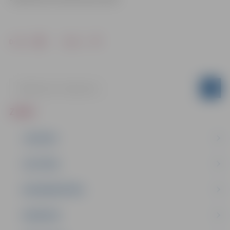
Drukāt
Dalīties
ZIŅAS
JAUNUMI
IZGLĪTĪBA
NODARBINĀTĪBA
PASĀKUMI