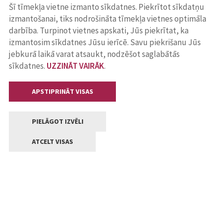
Šī tīmekļa vietne izmanto sīkdatnes. Piekrītot sīkdatņu
izmantošanai, tiks nodrošināta tīmekļa vietnes optimāla
darbība. Turpinot vietnes apskati, Jūs piekrītat, ka
izmantosim sīkdatnes Jūsu ierīcē. Savu piekrišanu Jūs
jebkurā laikā varat atsaukt, nodzēšot saglabātās
sīkdatnes.
UZZINĀT VAIRĀK
.
APSTIPRINĀT VISAS
PIELĀGOT IZVĒLI
ATCELT VISAS