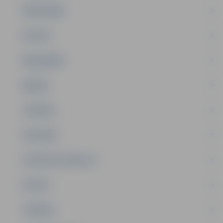
PAŠVALDĪBA
PILSĒTA
SABIEDRĪBA
ĢIMENE
JAUNIEŠI
SATIKSME
SOCIĀLAIS ATBALSTS
SPORTS
TŪRISMS