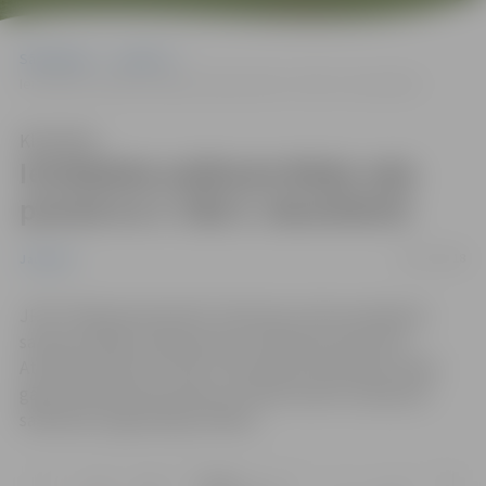
Sākumlapa
Jaunumi
Ierobežota satiksme Meiju ceļa posmā no 3. līdz 5. decembrim
Klausīties
Ierobežota satiksme Meiju ceļa
posmā no 3. līdz 5. decembrim
03/12/2018
Jaunumi
JPPI “Pilsētsaimniecība” informē, ka tiks ierobežota
satiksme Meiju ceļa posmā no Satiksmes ielas līdz
Atmodas ielai. No 3. līdz 5. decembrim būvdarbu laikā –
gāzes pievada būvniecība, aicinām ievērot saskaņoto
satiksmes organizācijas shēmu.