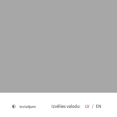
Izvēlies valodu:
LV
EN
Iestatījumi