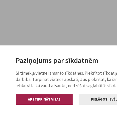
Paziņojums par sīkdatnēm
Šī tīmekļa vietne izmanto sīkdatnes. Piekrītot sīkdat
darbība. Turpinot vietnes apskati, Jūs piekrītat, ka i
jebkurā laikā varat atsaukt, nodzēšot saglabātās sīkd
APSTIPRINĀT VISAS
PIELĀGOT IZVĒL