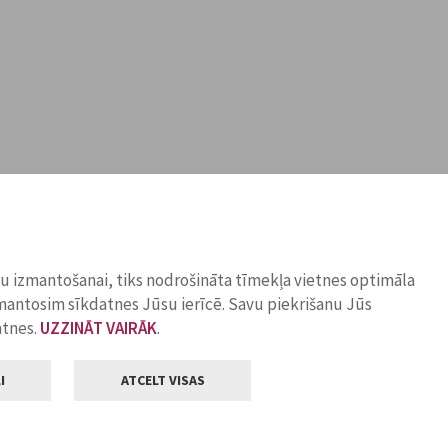
ņu izmantošanai, tiks nodrošināta tīmekļa vietnes optimāla
zmantosim sīkdatnes Jūsu ierīcē. Savu piekrišanu Jūs
atnes.
UZZINĀT VAIRĀK
.
I
ATCELT VISAS