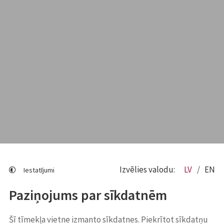
Izvēlies valodu:
LV
EN
Iestatījumi
Paziņojums par sīkdatnēm
Šī tīmekļa vietne izmanto sīkdatnes. Piekrītot sīkdatņu