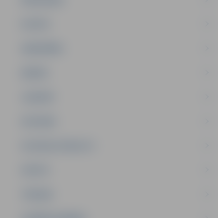
PILSĒTA
SABIEDRĪBA
ĢIMENE
JAUNIEŠI
SATIKSME
SOCIĀLAIS ATBALSTS
SPORTS
TŪRISMS