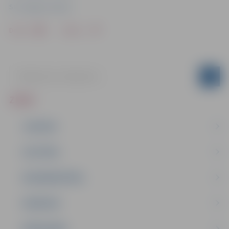
SIA "Jelgavas ūdens"
Drukāt
Dalīties
ZIŅAS
JAUNUMI
IZGLĪTĪBA
NODARBINĀTĪBA
PASĀKUMI
PAŠVALDĪBA