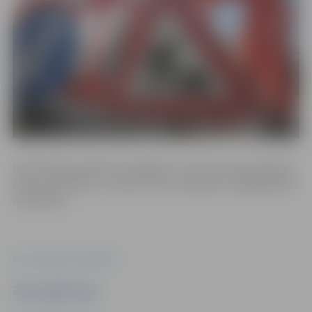
Iedzīvotāji aicināti būt vērīgiem un ziņot par pamanītām
ūdens noplūdēm. Uzņēmums atvainojas par sagādātajām
neērtībām.
Foto: Jelgavas pašvaldība
Ziņu sagatavoja