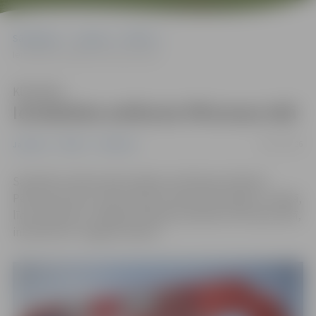
Sākumlapa
Jaunumi
Pilsēta
Ierobežota satiksme Pērnavas ielā
Klausīties
Ierobežota satiksme Pērnavas ielā
06/07/2026
Jaunumi
Pilsēta
Satiksme
Saistībā ar ūdensvada avārijas novēršanas darbiem
Pērnavas ielas un Vecā ceļa krustojumā pirmdien, 6. jūlijā,
līdz pulksten 17 daļēji ierobežota satiksme Pērnavas ielā,
informē SIA “Jelgavas ūdens”.