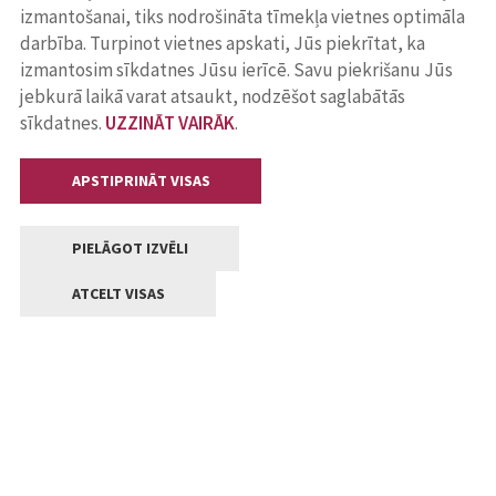
izmantošanai, tiks nodrošināta tīmekļa vietnes optimāla
darbība. Turpinot vietnes apskati, Jūs piekrītat, ka
izmantosim sīkdatnes Jūsu ierīcē. Savu piekrišanu Jūs
jebkurā laikā varat atsaukt, nodzēšot saglabātās
sīkdatnes.
UZZINĀT VAIRĀK
.
APSTIPRINĀT VISAS
PIELĀGOT IZVĒLI
ATCELT VISAS