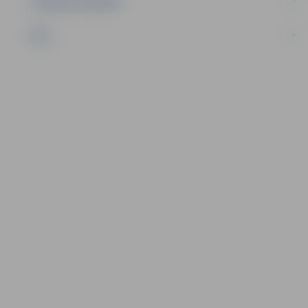
UZŅĒMĒJDARBĪBA
NVO