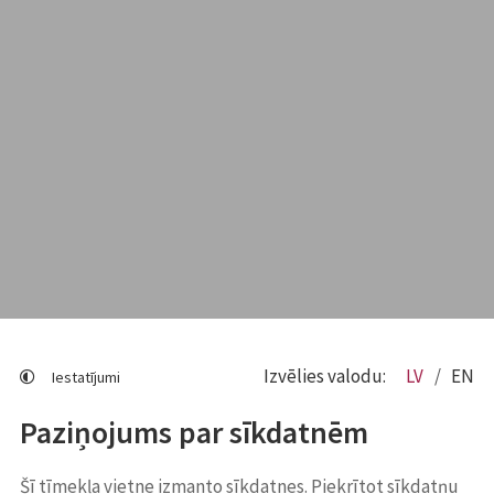
Izvēlies valodu:
LV
EN
Iestatījumi
Paziņojums par sīkdatnēm
Šī tīmekļa vietne izmanto sīkdatnes. Piekrītot sīkdatņu