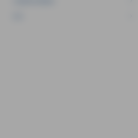
UZŅĒMĒJDARBĪBA
NVO