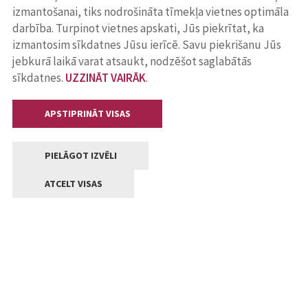
izmantošanai, tiks nodrošināta tīmekļa vietnes optimāla
darbība. Turpinot vietnes apskati, Jūs piekrītat, ka
izmantosim sīkdatnes Jūsu ierīcē. Savu piekrišanu Jūs
jebkurā laikā varat atsaukt, nodzēšot saglabātās
sīkdatnes.
UZZINĀT VAIRĀK
.
APSTIPRINĀT VISAS
PIELĀGOT IZVĒLI
ATCELT VISAS