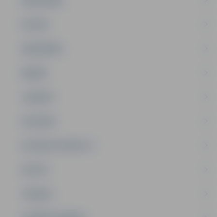
PAŠVALDĪBA
PILSĒTA
SABIEDRĪBA
ĢIMENE
JAUNIEŠI
SATIKSME
SOCIĀLAIS ATBALSTS
SPORTS
TŪRISMS