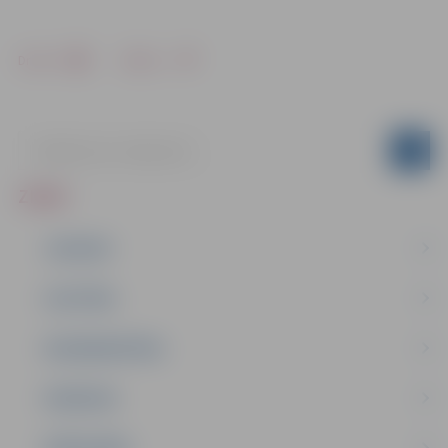
Drukāt
Dalīties
ZIŅAS
JAUNUMI
IZGLĪTĪBA
NODARBINĀTĪBA
PASĀKUMI