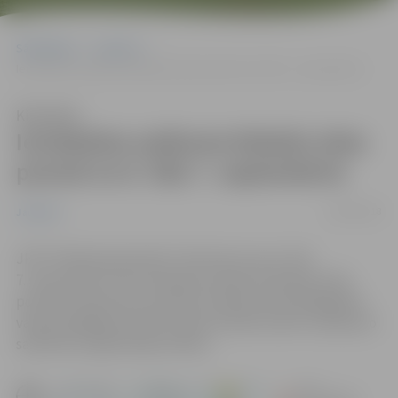
Sākumlapa
Jaunumi
Ierobežota satiksme Robežu ielas posmā no 6. līdz 7. septembrim
Klausīties
Ierobežota satiksme Robežu ielas
posmā no 6. līdz 7. septembrim
04/09/2018
Jaunumi
JPPI “Pilsētsaimniecība” informē, ka no 6. līdz
7. septembrim tiks ierobežota satiksme Robežu ielas
posmā no Kalnciema ceļa līdz Stadiona ielai ārējā gāzes
vada pieslēgšanas darbu laikā. Aicinām ievērot saskaņoto
satiksmes organizācijas shēmu.