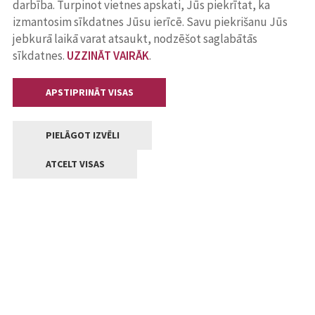
darbība. Turpinot vietnes apskati, Jūs piekrītat, ka
izmantosim sīkdatnes Jūsu ierīcē. Savu piekrišanu Jūs
jebkurā laikā varat atsaukt, nodzēšot saglabātās
sīkdatnes.
UZZINĀT VAIRĀK
.
APSTIPRINĀT VISAS
PIELĀGOT IZVĒLI
ATCELT VISAS
Kontakti