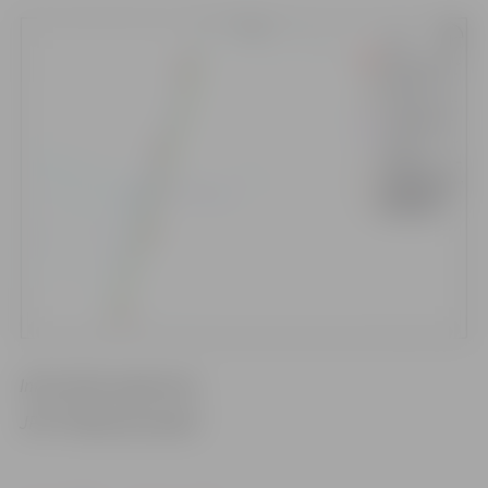
Informācija sagatavota
JPPI “Pilsētsaimniecība”