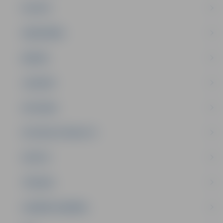
PILSĒTA
SABIEDRĪBA
ĢIMENE
JAUNIEŠI
SATIKSME
SOCIĀLAIS ATBALSTS
SPORTS
TŪRISMS
UZŅĒMĒJDARBĪBA