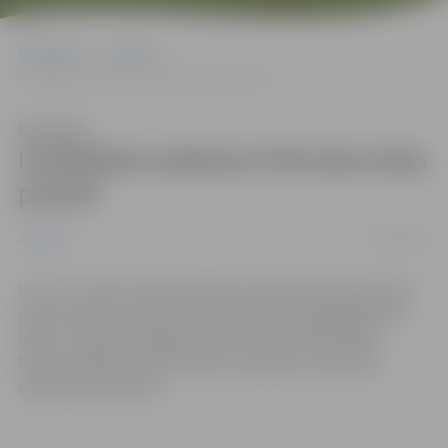
Sākumlapa
Jaunumi
Ierobežota satiksme Tērvetes ielas posmā
Klausīties
Ierobežota satiksme Tērvetes ielas
posmā
28/02/2019
Jaunumi
Līdz 25. martam tiks ierobežota satiksme Tērvetes ielas
posmā no Aku ceļa līdz Tērvetes ielai Nr.286. Būvdarbu
laikā – elektromontāžas darbi Tērvetes ielā Nr.280,
Nr.282, Nr.286, aicinām ievērot saskaņoto satiksmes
organizācijas shēmu.