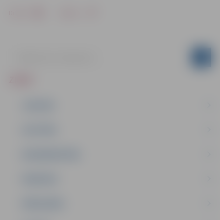
Drukāt
Dalīties
ZIŅAS
JAUNUMI
IZGLĪTĪBA
NODARBINĀTĪBA
PASĀKUMI
PAŠVALDĪBA