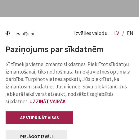
Izvēlies valodu:
LV
EN
Iestatījumi
Paziņojums par sīkdatnēm
Šī tīmekļa vietne izmanto sīkdatnes. Piekrītot sīkdatņu
izmantošanai, tiks nodrošināta tīmekļa vietnes optimāla
darbība. Turpinot vietnes apskati, Jūs piekrītat, ka
izmantosim sīkdatnes Jūsu ierīcē. Savu piekrišanu Jūs
jebkurā laikā varat atsaukt, nodzēšot saglabātās
sīkdatnes.
UZZINĀT VAIRĀK
.
APSTIPRINĀT VISAS
PIELĀGOT IZVĒLI