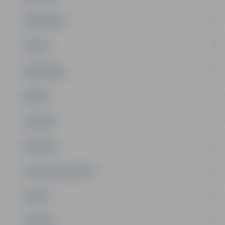
PAŠVALDĪBA
PILSĒTA
SABIEDRĪBA
ĢIMENE
JAUNIEŠI
SATIKSME
SOCIĀLAIS ATBALSTS
SPORTS
TŪRISMS