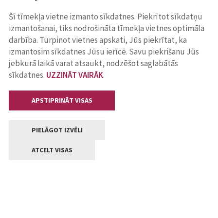
Šī tīmekļa vietne izmanto sīkdatnes. Piekrītot sīkdatņu
izmantošanai, tiks nodrošināta tīmekļa vietnes optimāla
darbība. Turpinot vietnes apskati, Jūs piekrītat, ka
izmantosim sīkdatnes Jūsu ierīcē. Savu piekrišanu Jūs
jebkurā laikā varat atsaukt, nodzēšot saglabātās
sīkdatnes.
UZZINĀT VAIRĀK
.
APSTIPRINĀT VISAS
PIELĀGOT IZVĒLI
ATCELT VISAS