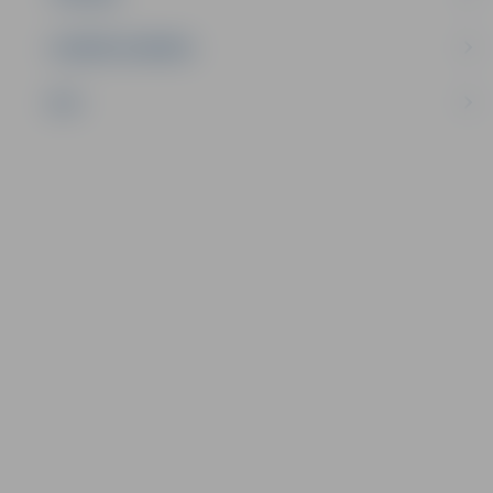
UZŅĒMĒJDARBĪBA
NVO