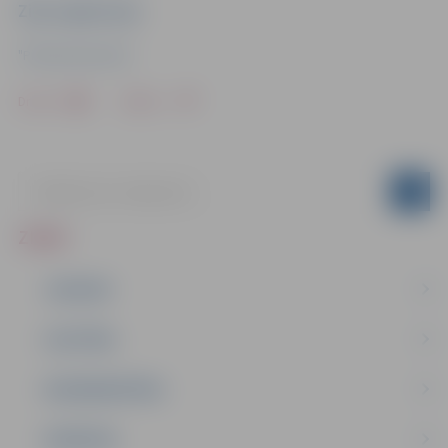
Ziņu sagatavoja
"Pilsētsaimniecība"
Drukāt
Dalīties
ZIŅAS
JAUNUMI
IZGLĪTĪBA
NODARBINĀTĪBA
PASĀKUMI