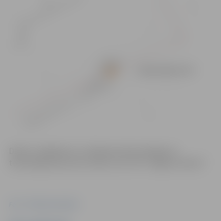
Darbu uzsākšanas un veikšanas laiks atkarīgs no
tehnoloģiskā procesa. Darbus veic SIA “Jelgavas ūdens”.
Foto: "Pilsētsaimniecība"