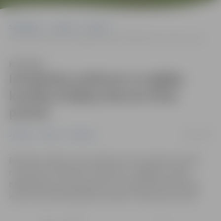
Sākumlapa
Jaunumi
Pilsēta
Ierobežota satiksme un gājēju kustība Krišjāņa Barona ielas posmā
Klausīties
Ierobežota satiksme un gājēju
kustība Krišjāņa Barona ielas
posmā
20/11/2025
Jaunumi
Pilsēta
Satiksme
Būvdarbu laikā no ceturtdienas, 20. novembra, līdz 29.
novembrim ierobežota satiksmes un gājēju kustība
Krišjāņa Barona ielas posmā no Uzvaras ielas līdz Pasta
ielai, informē pašvaldības iestāde “Pilsētsaimniecība”.