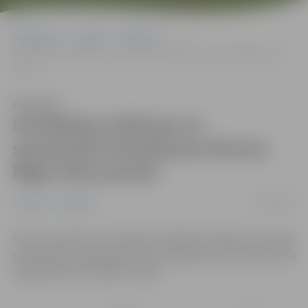
Sākumlapa
Jaunumi
Satiksme
Ierobežota satiksme un samazināts braukšanas ātrums Rīgas ielas
posmā
Klausīties
Ierobežota satiksme un
samazināts braukšanas ātrums
Rīgas ielas posmā
16/03/2022
Jaunumi
Satiksme
No 16. marta līdz 10. maijam ierobežota satiksme, tostarp
samazināts braukšanas ātrums, Rīgas ielas posmā no Loka
maģistrāles līdz Klijēnu ceļam.