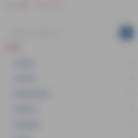
Drukāt
Dalīties
ZIŅAS
JAUNUMI
IZGLĪTĪBA
NODARBINĀTĪBA
PASĀKUMI
PAŠVALDĪBA