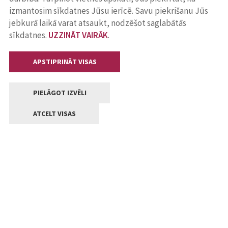
izmantosim sīkdatnes Jūsu ierīcē. Savu piekrišanu Jūs
jebkurā laikā varat atsaukt, nodzēšot saglabātās
sīkdatnes.
UZZINĀT VAIRĀK
.
APSTIPRINĀT VISAS
PIELĀGOT IZVĒLI
ATCELT VISAS
Kontakti