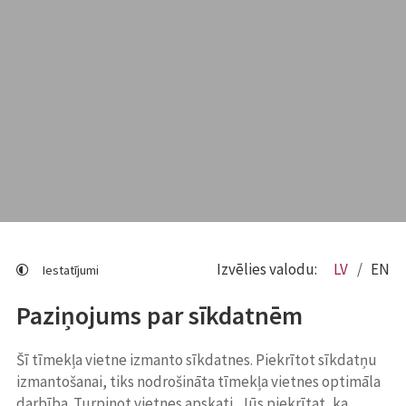
Izvēlies valodu:
LV
EN
Iestatījumi
Paziņojums par sīkdatnēm
Šī tīmekļa vietne izmanto sīkdatnes. Piekrītot sīkdatņu
izmantošanai, tiks nodrošināta tīmekļa vietnes optimāla
darbība. Turpinot vietnes apskati, Jūs piekrītat, ka