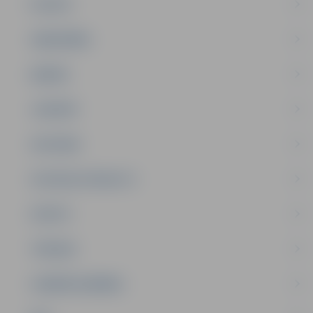
PILSĒTA
SABIEDRĪBA
ĢIMENE
JAUNIEŠI
SATIKSME
SOCIĀLAIS ATBALSTS
SPORTS
TŪRISMS
UZŅĒMĒJDARBĪBA