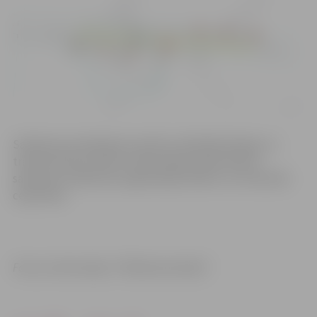
Satiksmes ierobežojumi saitīti ar 20/0,4kV kabeļu un
transformatora izbūvi. Iedzīvotāji aicināti ievērot
saskaņoto satiksmes organizācijas shēmu un izvietotās
ceļa zīmes.
Foto un informācija: “Pilsētsaimniecība”