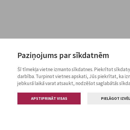
Paziņojums par sīkdatnēm
Šī tīmekļa vietne izmanto sīkdatnes. Piekrītot sīkdat
darbība. Turpinot vietnes apskati, Jūs piekrītat, ka i
jebkurā laikā varat atsaukt, nodzēšot saglabātās sīkd
APSTIPRINĀT VISAS
PIELĀGOT IZVĒL