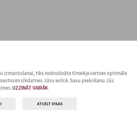
ņu izmantošanai, tiks nodrošināta tīmekļa vietnes optimāla
zmantosim sīkdatnes Jūsu ierīcē. Savu piekrišanu Jūs
atnes.
UZZINĀT VAIRĀK
.
I
ATCELT VISAS