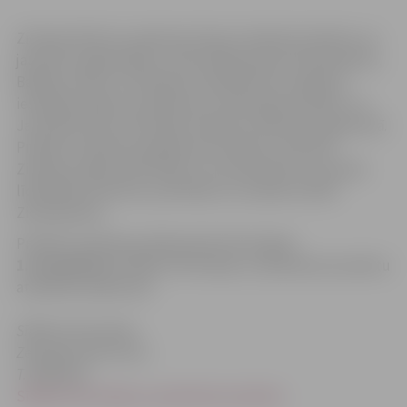
Ziemeļu Ministru padomes birojs Latvijā aicina bērnu un
jauniešu organizācijas, neformālas grupas Ziemeļvalstīs,
Baltijas valstīs un Krievijas ziemeļrietumu reģionos
iesniegt projektu pieteikumus Ziemeļvalstu Bērnu un
Jaunatnes lietu komitejas Projektu atbalsta programmā.
Projektu atbalsta programmas mērķis ir stiprināt
Ziemeļu reģiona identitāti un veicināt bērnu, jauniešu
līdzdalību kultūras, politiskās un sociālas norisēs
Ziemeļvalstīs.
Projektu pieteikumi jāiesniedz līdz šī gada
1.novembrim
! Sīkāku informāciju un pieteikuma anketu
atradīsiet pielikumā.
Sīkāka informācija:
Zemgales NVO centrs
T. 63021910
Sīkāka informācija un pieteikuma anketa