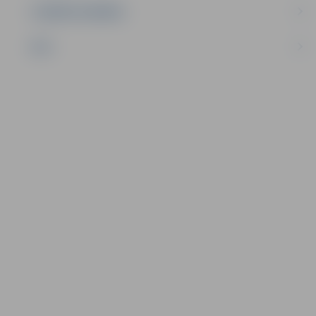
UZŅĒMĒJDARBĪBA
NVO