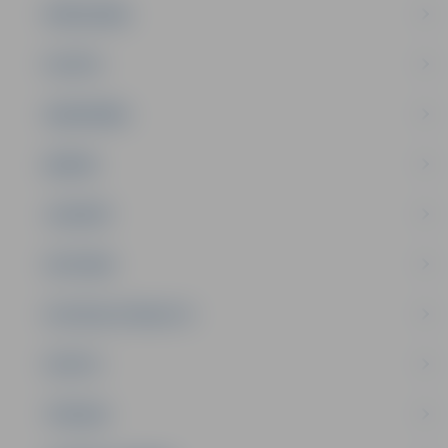
PAŠVALDĪBA
PILSĒTA
SABIEDRĪBA
ĢIMENE
JAUNIEŠI
SATIKSME
SOCIĀLAIS ATBALSTS
SPORTS
TŪRISMS