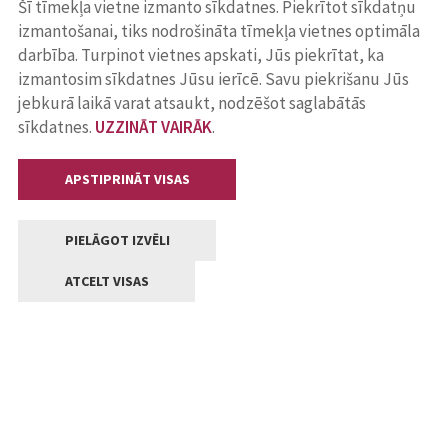
Šī tīmekļa vietne izmanto sīkdatnes. Piekrītot sīkdatņu
izmantošanai, tiks nodrošināta tīmekļa vietnes optimāla
darbība. Turpinot vietnes apskati, Jūs piekrītat, ka
izmantosim sīkdatnes Jūsu ierīcē. Savu piekrišanu Jūs
jebkurā laikā varat atsaukt, nodzēšot saglabātās
sīkdatnes.
UZZINĀT VAIRĀK
.
APSTIPRINĀT VISAS
PIELĀGOT IZVĒLI
ATCELT VISAS