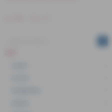
Drukāt
Dalīties
ZIŅAS
JAUNUMI
IZGLĪTĪBA
NODARBINĀTĪBA
PASĀKUMI