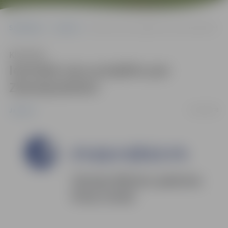
Sākumlapa
Jaunumi
Iesniedz savu projektu par Ziemeļvalstīm!
Klausīties
Iesniedz savu projektu par
Ziemeļvalstīm!
14/09/2008
Jaunumi