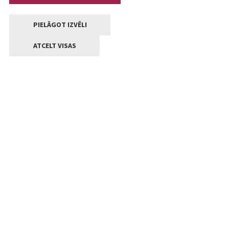
PIELĀGOT IZVĒLI
ATCELT VISAS
Kontakti
Jelgavas valstpilsētas pašvaldība
Lielā iela 11, Jelgava, LV-3001
+371 63005522
pasts@jelgava.lv