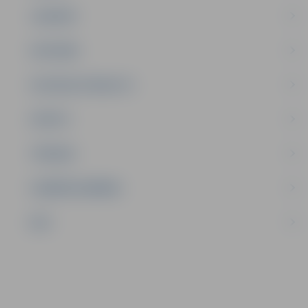
JAUNIEŠI
SATIKSME
SOCIĀLAIS ATBALSTS
SPORTS
TŪRISMS
UZŅĒMĒJDARBĪBA
NVO