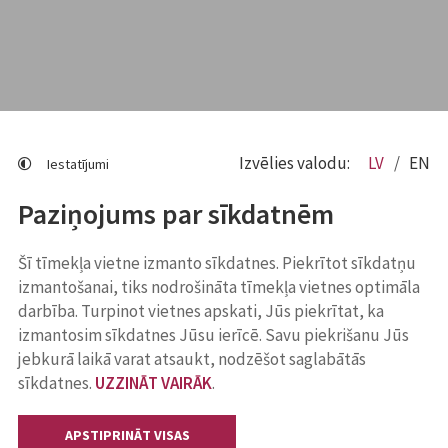
Izvēlies valodu:
LV
EN
Iestatījumi
Paziņojums par sīkdatnēm
Šī tīmekļa vietne izmanto sīkdatnes. Piekrītot sīkdatņu
izmantošanai, tiks nodrošināta tīmekļa vietnes optimāla
darbība. Turpinot vietnes apskati, Jūs piekrītat, ka
izmantosim sīkdatnes Jūsu ierīcē. Savu piekrišanu Jūs
jebkurā laikā varat atsaukt, nodzēšot saglabātās
sīkdatnes.
UZZINĀT VAIRĀK
.
APSTIPRINĀT VISAS