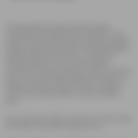
Centrālās vēlēšanu komisijas īstenotais projekts
„Brīvprātīgie novērotāji 10.Saeimas vēlēšanās” ir jauns
projekts, kas dod iespēju ikvienam Latvijas iedzīvotājam
pieteikties vēlēšanu novērošanai. Tā kā daļā sabiedrības
joprojām valda aizspriedumi par to, vai balsis tiek
saskaitītas godīgi un vai var uzticēties vēlēšanu
rezultātiem, 10. Saeimas vēlēšanas 2.oktobrī ir piemērots
brīdis, lai dotu iedzīvotājiem iespēju pārliecināties, ka
vēlēšanas Latvijā noris saskaņā ar likumu un vēlēšanu
rezultāti tiek saskaitīti godīgi un atbilstoši vēlētāju
gribai.
Kas var pieteikties vēlēšanu novērošanai? Ikviens Latvijas
iedzīvotājs, kurš sasniedzis 16 gadu vecumu.