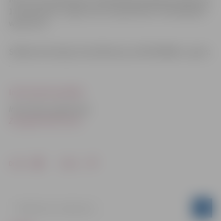
13.septembrī un ilgst līdz 30. septembrim. Pieteikšanās –
www.cvk.lv.
Sīkāka informācija: Anna Riekstiņa, tālr.67814905, e-pasts:
.
Informatīvais plakāts
Informāciju sagatavoja:
Zemgales NVO Centrs
Drukāt
Dalīties