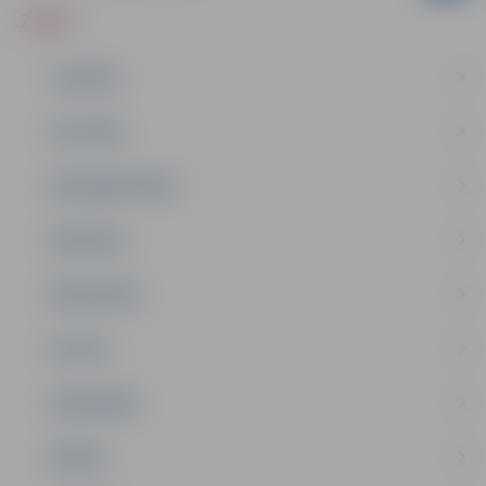
ZIŅAS
JAUNUMI
IZGLĪTĪBA
NODARBINĀTĪBA
PASĀKUMI
PAŠVALDĪBA
PILSĒTA
SABIEDRĪBA
ĢIMENE