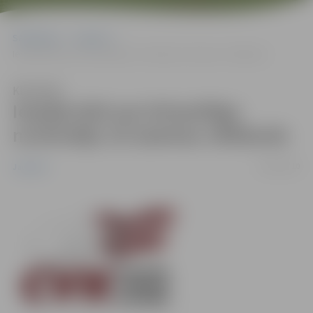
Sākumlapa
Jaunumi
Iespēja kļūt par brīvprātīgo novērotāju 10.Saeimas vēlēšanās
Klausīties
Iespēja kļūt par brīvprātīgo
novērotāju 10.Saeimas vēlēšanās
10/09/2010
Jaunumi