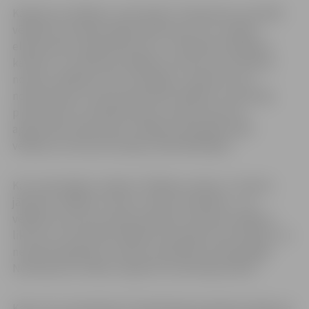
Kā kļūt par vēlēšanu novērotāju? Piesakoties Centrālās
vēlēšanu komisijas mājas lapā www.cvk.lv, izpildot
elektronisku apmācības kursu „10.Saeimas vēlēšanu
kārtība” un izvēloties vēlēšanu iecirkni, kurā vēlaties
novērot vēlēšanas. Pēc sekmīgas e-mācību kursa
nokārtošanas e-pastā saņemsiet vēlēšanu novērotāja
pilnvarojumu, kas jāizdrukā un kopā ar personu
apliecinošu dokumentu vēlēšanu dienā jāuzrāda
vēlēšanu iecirkņa komisijas priekšsēdētājam.
Kas novērotājam ir jādara? Vēlēšanu dienā, 2. oktobrī,
jānovēro vēlēšanu norise un balsu skaitīšana – vai
vēlēšanu process notiek saskaņā ar Saeimas vēlēšanu
likumu un Centrālās vēlēšanu komisijas instrukcijām, vai
nenotiek aģitācija, vai balsu skaitīšana notiek godīgi.
Novērojumus vēlams reģistrēt novērotāja anketā.
Kad un kur pieteikties? Pieteikšanās projektam sākas š.g.