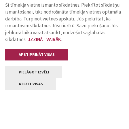
Šī tīmekļa vietne izmanto sīkdatnes. Piekrītot sīkdatņu
izmantošanai, tiks nodrošināta tīmekļa vietnes optimāla
darbība. Turpinot vietnes apskati, Jūs piekrītat, ka
izmantosim sīkdatnes Jūsu ierīcē. Savu piekrišanu Jūs
jebkurā laikā varat atsaukt, nodzēšot saglabātās
sīkdatnes.
UZZINĀT VAIRĀK
.
APSTIPRINĀT VISAS
PIELĀGOT IZVĒLI
ATCELT VISAS