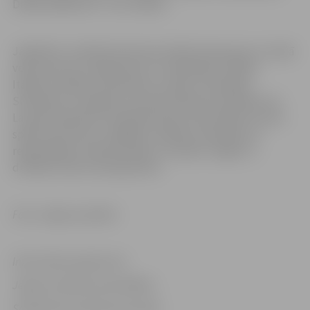
Dalība pasākumā – bez maksas.
Jāpiebilst, ka NATO daudznacionālo kaujas grupu Latvijā
veido aptuveni 1400 karavīru no Albānijas, Čehijas,
Itālijas, Kanādas, Melnkalnes, Polijas, Slovākijas,
Slovēnijas un Spānijas, kas pilda dienesta pienākumus
Latvijā, piedaloties mācībās kopā ar Nacionālo bruņoto
spēku karavīriem, tādējādi uzlabojot sadarbību ar
reģionālajiem sabiedrotajiem, lai spētu reaģēt uz
drošības vides izaicinājumiem.
Foto: Jelgavas pilsēta
Informācija sagatavota
Jelgavas pilsētas pašvaldības
Sabiedrisko attiecību pārvaldē