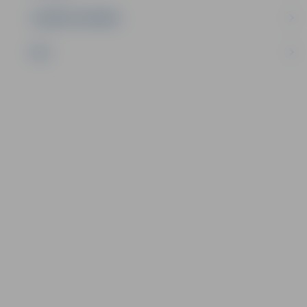
UZŅĒMĒJDARBĪBA
NVO