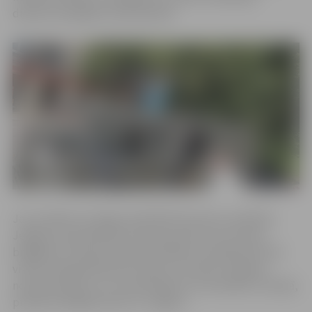
dienesta iespējām Zemessardzē.
Jau sestdien, 8. jūnijā, ap 50 NATO karavīru ieradīsies
Jelgavā, lai apmeklētu Zemessardzes 4. Kurzemes
brigādes 52. kaujas atbalsta bataljonu Dambja ielā. Pēc
vizītes bataljonā karavīri dosies uz piecām Jelgavas
novada skolām, kur viņi pārnakšņos, lai svētdien, 9. jūnijā,
pulksten 8 kājām dotos uz Jelgavu.