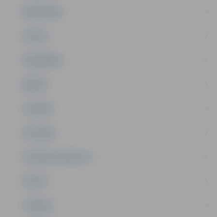
PAŠVALDĪBA
PILSĒTA
SABIEDRĪBA
ĢIMENE
JAUNIEŠI
SATIKSME
SOCIĀLAIS ATBALSTS
SPORTS
TŪRISMS