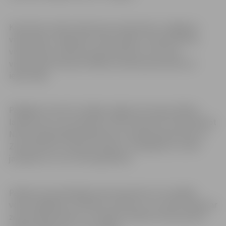
Karavīriem ceļā no Kalnciema vidusskolas, Staļģenes
vidusskolas, Zaļenieku Komerciālās un amatniecības
vidusskolas, Līvbērzes pamatskolas un Vircavas
vidusskolas Platones filiāles aicināti pievienoties arī
iedzīvotāji.
Pārgājienu karavīri noslēgs Jelgavā, Hercoga Jēkaba
laukumā, kur no pulksten 12 līdz 18 ikviens varēs aplūkot
NATO paplašinātās klātbūtnes Latvijā kaujas grupas un
Zemessardzes militāro tehniku un ekipējumu, uzdot
jautājumus un arī nofotografēties.
Pasākuma apmeklētāji varēs iepazīties arī ar dažāda
veida vieglajiem strēlnieku ieročiem un uzzināt vairāk par
zemessargu ikdienu un iespēju iestāties Zemessardzē.