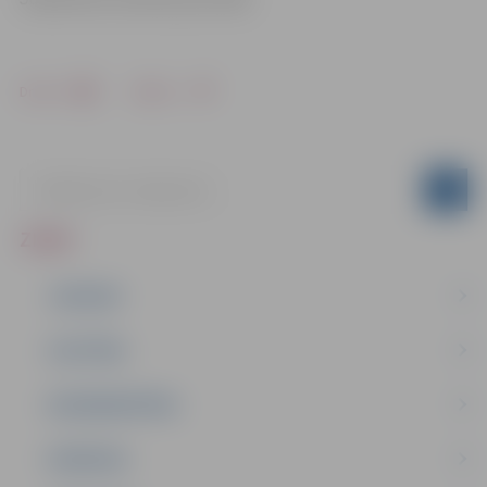
Drukāt
Dalīties
ZIŅAS
JAUNUMI
IZGLĪTĪBA
NODARBINĀTĪBA
PASĀKUMI