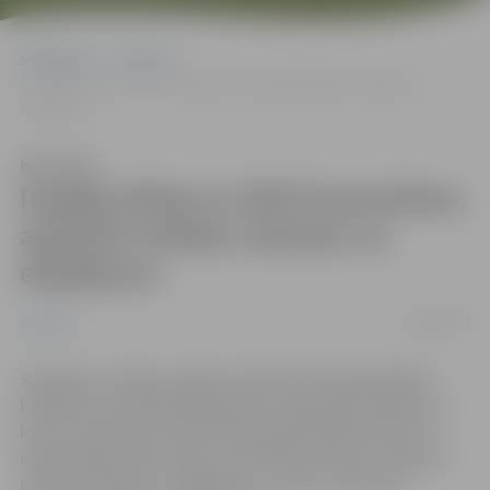
Sākumlapa
Jaunumi
Iespēja tikties ar NATO karavīriem, apskatīt militāro tehniku un
ekipējumu
Klausīties
Iespēja tikties ar NATO karavīriem,
apskatīt militāro tehniku un
ekipējumu
04/06/2019
Jaunumi
Svētdien, 9. jūnijā, Jelgavā notiks NATO paplašinātās
klātbūtnes Latvijā kaujas grupas organizēts pasākums,
kurā no pulksten 12 līdz 18 Hercoga Jēkaba laukumā
iedzīvotāji aicināti tikties ar NATO karavīriem, apskatīt
militāro tehniku un ekipējumu, kā arī uzzināt par