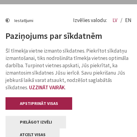
Izvēlies valodu:
LV
EN
Iestatījumi
Paziņojums par sīkdatnēm
Šī tīmekļa vietne izmanto sīkdatnes. Piekrītot sīkdatņu
izmantošanai, tiks nodrošināta tīmekļa vietnes optimāla
darbība. Turpinot vietnes apskati, Jūs piekrītat, ka
izmantosim sīkdatnes Jūsu ierīcē. Savu piekrišanu Jūs
jebkurā laikā varat atsaukt, nodzēšot saglabātās
sīkdatnes.
UZZINĀT VAIRĀK
.
APSTIPRINĀT VISAS
PIELĀGOT IZVĒLI
ATCELT VISAS