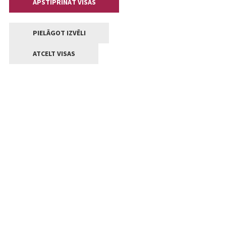
APSTIPRINĀT VISAS
PIELĀGOT IZVĒLI
ATCELT VISAS
Kontakti
Jelgavas valstpilsētas pašvaldība
Lielā iela 11, Jelgava, LV-3001
+371 63005522
pasts@jelgava.lv