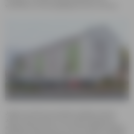
vardarbības cietušai pilngadīgai personai ar bērniem.
Jelgavas Sociālo lietu pārvaldes vadītājas vietniece
Jeļena Laškova skaidro, ka šis sociālais pakalpojums
mājokļa politikas ietvaros ir īstermiņa mājokļa risinājums