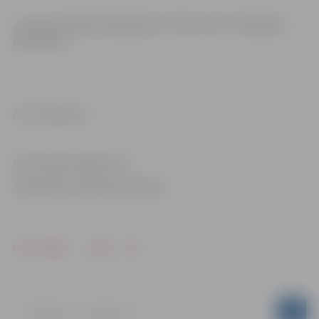
Jaunais sociālais pakalpojumu tiks ieviest no šā gada 1.
decembra.
Foto: Jelgava.lv
Informācija sagatavota
Sabiedrisko attiecību pārvaldē
Drukāt
Dalīties