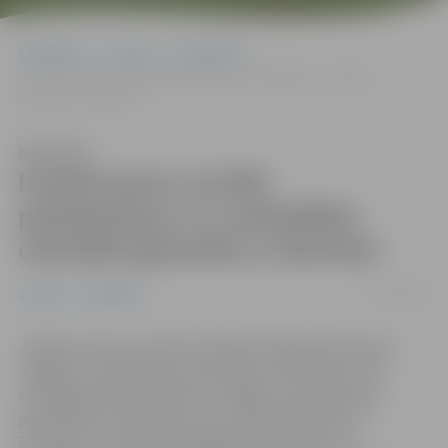
Sākumlapa
Jaunumi
Sabiedrība
Ieviesīs jaunu sociālo pakalpojumu no vardarbības cietušām
ģimenēm ar bērniem
Klausīties
Ieviesīs jaunu sociālo
pakalpojumu no vardarbības
cietušām ģimenēm ar bērniem
29/11/2021
Jaunumi
Sabiedrība
Jelgavas dome novembra sēdē atbalstīja grozījumus
Jelgavas valstspilsētas saistošajos noteikumos “Par
sociālajiem pakalpojumiem Jelgavas valstspilsētas
pašvaldībā”, ieviešot jaunu sociālo pakalpojumu –
īslaicīgas uzturēšanās mājokļa pakalpojumu no