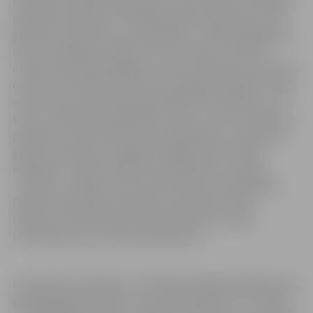
konkrētai sociālā riska grupai un tas novērsīs vardarbību
ģimenēs ar bērniem. “Diemžēl pilsētā ir ģimenes, kurās
ģimenes locekļi cieš no vardarbības, un šādos gadījumos
mums ir jāmeklē risinājumi, lai to novērstu. Līdz šim
cietušie atsevišķos gadījumos tika izmitināti mūsu Krīzes
centrā, taču tajā uzturēties nav iespējams ilgstoši. Tāpat
mēs nevaram nodrošināt pašvaldības īres dzīvokli, jo uz
tiem ir izveidojusies gaidītāju rinda. Lai tomēr risinātu šo
problēmu, tiek ieviests jauns pakalpojums, nodrošinot
ģimeni ar bērniem ar pagaidu mājvietu līdz sešiem
mēnešiem, kamēr izdodas nostabilizēties,” skaidro
J.Laškova, norādot, ka ar domes lēmumu Pašvaldības
īpašumu pārvalde Sociālo lietu pārvaldes rīcībā
nodevusi arī divistabu dzīvokli pilsētā, lai varētu
nodrošināt jauno sociālo pakalpojumu.
Lai saņemtu īslaicīgas uzturēšanās mājokļa pakalpojumu,
pilngadīgajai personai, kura audzina bērnus un ir cietusi