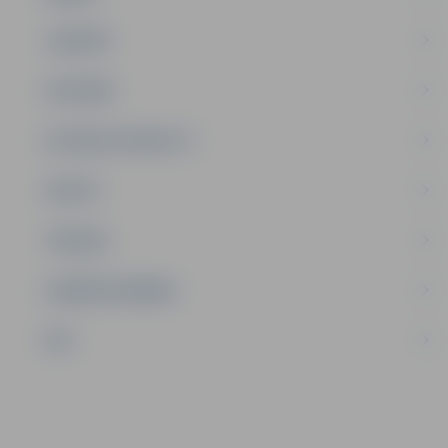
JAUNIEŠI
SATIKSME
SOCIĀLAIS ATBALSTS
SPORTS
TŪRISMS
UZŅĒMĒJDARBĪBA
NVO