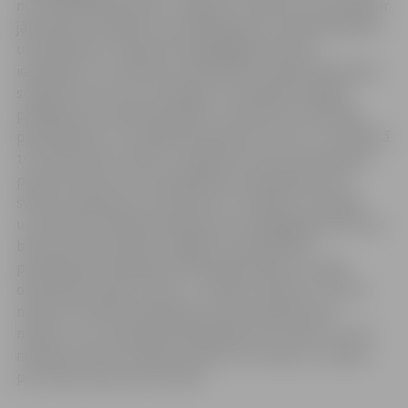
no vardarbības ģimenē, Jelgavas Sociālo lietu pārvaldē ir
jāiesniedz iesniegums par pakalpojuma nepieciešamību
un piešķiršanu. Saņemot pilngadīgās personas
iesniegumu, Sociālo lietu pārvaldes sociālais darbinieks
sniegs atzinumu par īslaicīgas uzturēšanās mājokļa
pakalpojuma nepieciešamību. Sociālo lietu pārvalde,
pamatojoties uz sociālā darbinieka atzinumu, ne vēlāk kā
trīs darba dienu laikā no sniegtā atzinuma saņemšanas,
pieņems lēmumu par pakalpojuma piešķiršanu līdz
sešiem mēnešiem vai atteikumu to piešķirt. Īslaicīgas
uzturēšanās mājokļa pakalpojumu pilngadīga persona ar
bērniem varēs saņemt Jelgavas valstspilsētas
pašvaldības ierādītajā dzīvojamajā telpā ar sociālās
dzīvojamās telpas statusu. J.Laškova skaidro, ka vienu
mēnesi noteiktais pakalpojums būs pieejams bez
maksas, un to apmaksās pašvaldība, bet, sākot no otrā
mēneša, klients maksās noteikto īres maksu un maksu
par izdevumiem par dzīvokli.