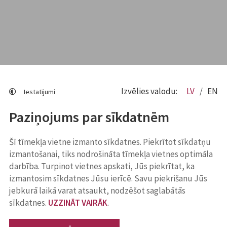
Izvēlies valodu:
LV
EN
Iestatījumi
Paziņojums par sīkdatnēm
Šī tīmekļa vietne izmanto sīkdatnes. Piekrītot sīkdatņu
izmantošanai, tiks nodrošināta tīmekļa vietnes optimāla
darbība. Turpinot vietnes apskati, Jūs piekrītat, ka
izmantosim sīkdatnes Jūsu ierīcē. Savu piekrišanu Jūs
jebkurā laikā varat atsaukt, nodzēšot saglabātās
sīkdatnes.
UZZINĀT VAIRĀK
.