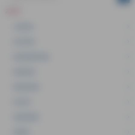
ZIŅAS
JAUNUMI
IZGLĪTĪBA
NODARBINĀTĪBA
PASĀKUMI
PAŠVALDĪBA
PILSĒTA
SABIEDRĪBA
ĢIMENE