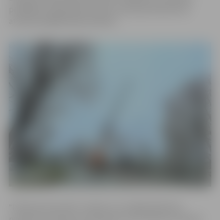
peldētāju vajadzībām ziemas sezonā pludmalē tiks
atstātas pārģērbšanās kabīnes.
“Pilsētsaimniecībā” norāda, ka tuvākajā laikā tiks
noņemts un aizvests arī pontons, kas izvietots Lielupes