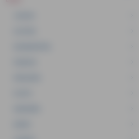
JAUNUMI
IZGLĪTĪBA
NODARBINĀTĪBA
PASĀKUMI
PAŠVALDĪBA
PILSĒTA
SABIEDRĪBA
ĢIMENE