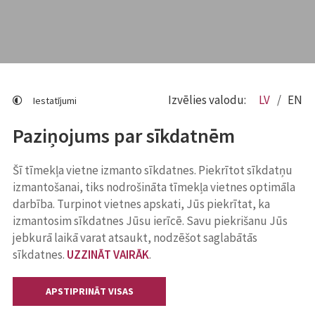
Izvēlies valodu:
LV
EN
Iestatījumi
Paziņojums par sīkdatnēm
Šī tīmekļa vietne izmanto sīkdatnes. Piekrītot sīkdatņu
izmantošanai, tiks nodrošināta tīmekļa vietnes optimāla
darbība. Turpinot vietnes apskati, Jūs piekrītat, ka
izmantosim sīkdatnes Jūsu ierīcē. Savu piekrišanu Jūs
jebkurā laikā varat atsaukt, nodzēšot saglabātās
sīkdatnes.
UZZINĀT VAIRĀK
.
APSTIPRINĀT VISAS