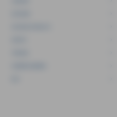
JAUNIEŠI
SATIKSME
SOCIĀLAIS ATBALSTS
SPORTS
TŪRISMS
UZŅĒMĒJDARBĪBA
NVO