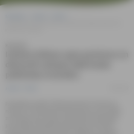
Sākumlapa
Jaunumi
Pilsēta
Ieziemo Driksas upes pontonus un demontē Lielupes labā krasta
peldvietas inventāru
Klausīties
Ieziemo Driksas upes pontonus un
demontē Lielupes labā krasta
peldvietas inventāru
08/11/2022
Jaunumi
Pilsēta
Pašvaldības iestāde “Pilsētsaimniecība” informē, ka
noņemti un ieziemošanai aizvesti pontoni, kas atradās
zem Driksas upes tilta pie Jāņa Čakstes bulvāra lejas
promenādes. Šonedēļ tiks demontēts arī inventārs
Lielupes labā krasta pludmalē. Jāpiebilst, ka ziemas