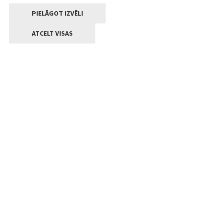
PIELĀGOT IZVĒLI
ATCELT VISAS
Kontakti
Jelgavas valstpilsētas pašvaldība
Lielā iela 11, Jelgava, LV-3001
+371 63005522
pasts@jelgava.lv
Klientu apkalpošana