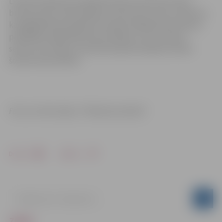
Lielupes labā krasta peldvietā tiks noņemtas soliņu
brusas, kā arī veloturētāji un atkritumu urnas. Jāuzsver,
ka pārģērbšanas kabīnes Lielupes labajā krastā ziemas
peldētāju vajadzībām tiks atstātas uz visu ziemas
sezonu. Arī rotaļu un aktīvās atpūtas iekārtas netiks
šoziem demontētas.
Foto un informācija: “Pilsētsaimniecība”
Drukāt
Dalīties
ZIŅAS