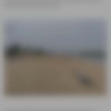
krastā pie Pilssalas skatu torņa.